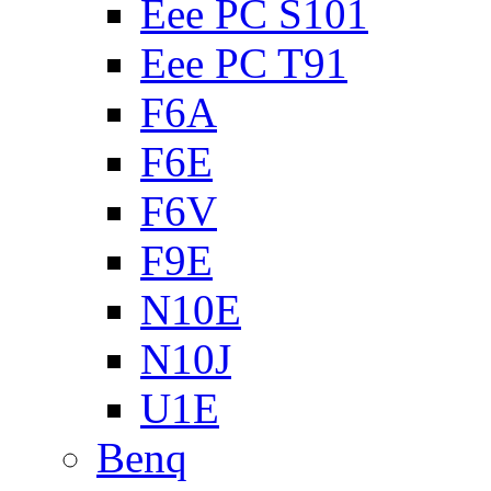
Eee PC S101
Eee PC T91
F6A
F6E
F6V
F9E
N10E
N10J
U1E
Benq