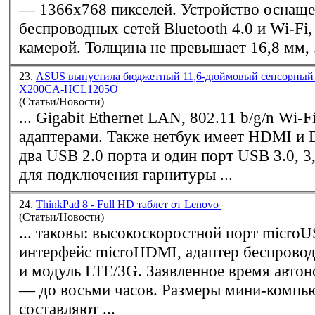
— 1366х768 пикселей. Устройство оснащено адаптерами
беспроводных сетей Bluetooth 4.0 и
Wi-Fi
,
камерой. Толщина не превышает 16,8 мм, .
23.
ASUS выпустила бюджетный 11,6-дюймовый сенсорный 
X200CA-HCL1205O
(Статьи/Новости)
... Gigabit Ethernet LAN, 802.11 b/g/n
Wi-F
адаптерами. Также нетбук имеет HDMI и D-Sub выходы,
два USB 2.0 порта и один порт USB 3.0, 
для подключения гарнитуры ...
24.
ТhinkPad 8 - Full HD таблет от Lenovo
(Статьи/Новости)
... таковы: высокоскоростной порт microU
интерфейс microHDMI, адаптер беспрово
и модуль LTE/3G. Заявленное время авто
— до восьми часов. Размеры мини-компь
составляют ...