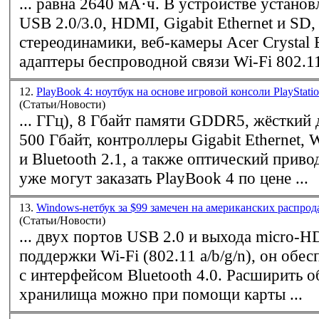
... равна 2640 мА·ч. В устройстве установлены разъёмы
USB 2.0/3.0, HDMI, Gigabit Ethernet и SD,
стереодинамики, веб-камеры Acer Crystal
адаптеры беспроводной связи
Wi-Fi
802.11
12.
PlayBook 4: ноутбук на основе игровой консоли PlayStati
(Статьи/Новости)
... ГГц), 8 Гбайт памяти GDDR5, жёсткий
500 Гбайт, контроллеры Gigabit Ethernet,
W
и Bluetooth 2.1, а также оптический привод. Желаю
уже могут заказать PlayBook 4 по цене ...
13.
Windows-нетбук за $99 замечен на американских распро
(Статьи/Новости)
... двух портов USB 2.0 и выхода micro-HDMI. 
поддержки
Wi-Fi
(802.11 a/b/g/n), он обе
с интерфейсом Bluetooth 4.0. Расширить объём штатного
хранилища можно при помощи карты ...