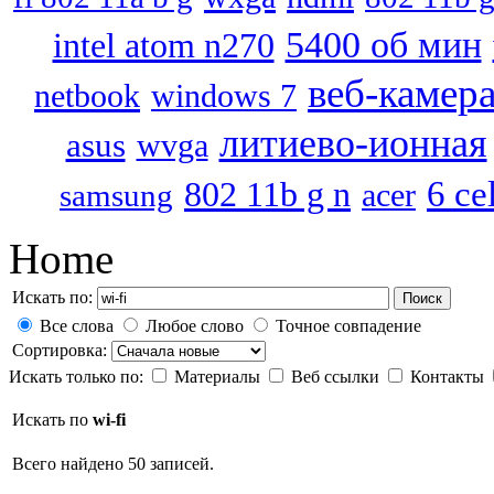
5400 об мин
intel atom n270
веб-камер
netbook
windows 7
литиево-ионная
asus
wvga
802 11b g n
6 cel
acer
samsung
Home
Искать по:
Поиск
Все слова
Любое слово
Точное совпадение
Сортировка:
Искать только по:
Материалы
Веб ссылки
Контакты
Искать по
wi-fi
Всего найдено 50 записей.