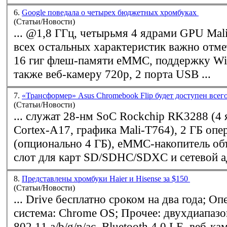
6.
Google поведала о четырех бюджетных хромбуках
(Статьи/Новости)
... @1,8 ГГц, четырьмя 4 ядрами GPU Mali 760. В числе
всех остальных характеристик важно отметить 2 гига ОП,
16 гиг флеш-памяти eMMC, поддержку
Wi
также веб-камеру 720p, 2 порта USB ...
7.
«Трансформер» Asus Chromebook Flip будет доступен всег
(Статьи/Новости)
... служат 28-нм SoC Rockchip RK3288 (
Cortex-A17, графика Mali-T764), 2 ГБ оп
(опционально 4 ГБ), eMMC-накопитель об
слот для карт SD/SDHC/SDXC и сетевой 
8.
Представлены хромбуки Haier и Hisense за $150
(Статьи/Новости)
... Drive бесплатно сроком на два года; Операционная
система: Chrome OS; Прочее: двухди
802.11 a/b/g/n/ac, Bluetooth 4.0 LE, веб-ка