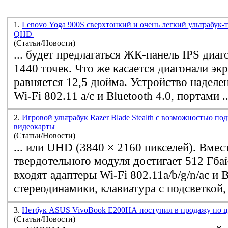
1.
Lenovo Yoga 900S сверхтонкий и очень легкий ультрабук-
QHD
(Статьи/Новости)
... будет предлагаться ЖК-панель IPS диа
1440 точек. Что же касается диагонали экр
равняется 12,5 дюйма. Устройст
Wi-Fi
802.11 a/c и Bluetooth 4.0, портами ..
2.
Игровой ультрабук Razer Blade Stealth с возможностью п
видеокарты
(Статьи/Новости)
... или UHD (3840 × 2160 пикселей). Вме
твердотельного модуля достигает 512 Гбайт. В оснащ
входят адаптеры
Wi-Fi
802.11a/b/g/n/ac и B
стереодинамики, клавиатура с подсветкой, .
3.
Нетбук ASUS VivoBook E200HA поступил в продажу по ц
(Статьи/Новости)