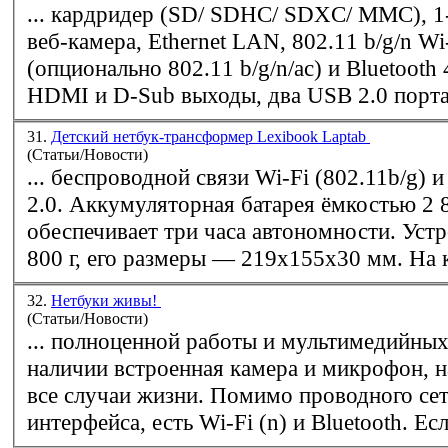
... кардридер (SD/ SDHC/ SDXC/ MMC), 1
веб-камера, Ethernet LAN, 802.11 b/g/n
Wi
(опционально 802.11 b/g/n/ac) и Bluetooth 
HDMI и D-Sub выходы, два USB 2.0 порта 
31.
Детский нетбук-трансформер Lexibook Laptab
(Статьи/Новости)
... беспроводной связи
Wi-Fi
(802.11b/g) 
2.0. Аккумуляторная батарея ёмкостью 2
обеспечивает три часа автономности. Устр
800 г, его р
32.
Нетбуки живы!
(Статьи/Новости)
... полноценной работы и мультимедийных
наличии встроенная камера и микрофон, н
все случаи жизни. Помимо проводного се
интерфейса, есть
Wi-Fi
(n) и Bluet