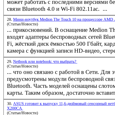
может работать с последними версиями б
связи Bluetooth 4.0 и
Wi-Fi
802.11ас. ...
28.
Мини-ноутбук Medion The Touch 10 на процессоре AMD
(Статьи/Новости)
... прикосновений. В оснащение Medion The Touch 10
входят адаптеры беспроводных сетей Bluet
Fi
, жёсткий диск ёмкостью 500 Гбайт, кар
камера с функцией записи HD-видео, стере
29.
Netbook или notebook: что выбрать?
(Статьи/Новости)
... что оно связано с работой в Сети. Для 
предусмотрены модули беспроводной свя
Bluetooth. Часть моделей оснащены слотом для SIM-
карты. Таким образом, достаточно вставить
30.
ASUS готовит к выпуску 11,6-дюймовый сенсорный нет
X200CA
(Статьи/Новости)