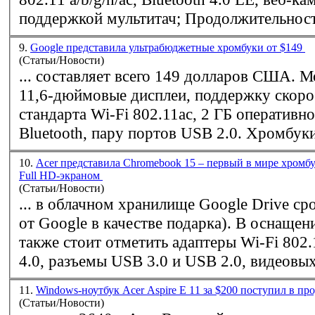
поддержкой мультитач; Продолжительн
9.
Google представила ультрабюджетные хромбуки от $149
(Статьи/Новости)
... составляет всего 149 долларов США. Модели получили
11,6-дюймовые дисплеи, поддержку скоро
стандарта
Wi-Fi
802.11ac, 2 ГБ оперативно
Bluetooth, пару портов USB
10.
Acer представила Chromebook 15 – первый в мире хромб
Full HD-экраном
(Статьи/Новости)
... в облачном хранилище Google Drive сро
от Google в качестве подарка). В оснащении ноутбука
также стоит отметить адаптеры
Wi-Fi
802.1
4.0, разъемы USB 3.0 и USB 2.0, видеовыхо
11.
Windows-ноутбук Acer Aspire E 11 за $200 поступил в п
(Статьи/Новости)