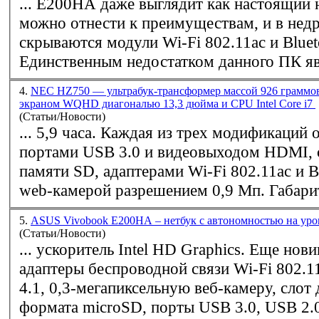
... E200HA даже выглядит как настоящий 
можно отнести к преимуществам, и в недр
скрываются модули
Wi-Fi
802.11aс и Bluet
Единственным недостатком данного ПК явл
4.
NEC HZ750 — ультрабук-трансформер массой 926 граммо
экраном WQHD диагональю 13,3 дюйма и CPU Intel Core i7
(Статьи/Новости)
... 5,9 часа. Каждая из трех модификаций оснащена двумя
портами USB 3.0 и видеовыходом HDMI, 
памяти SD, адаптерами
Wi-Fi
802.11ac и Bl
web-камерой разрешением 0,
5.
ASUS Vivobook E200HA – нетбук с автономностью на уро
(Статьи/Новости)
... ускоритель Intel HD Graphics. Еще новинка имеет
адаптеры беспроводной связи
Wi-Fi
802.11
4.1, 0,3-мегапиксельную веб-камеру, слот 
формата microSD, порты USB 3.0, USB 2.0 