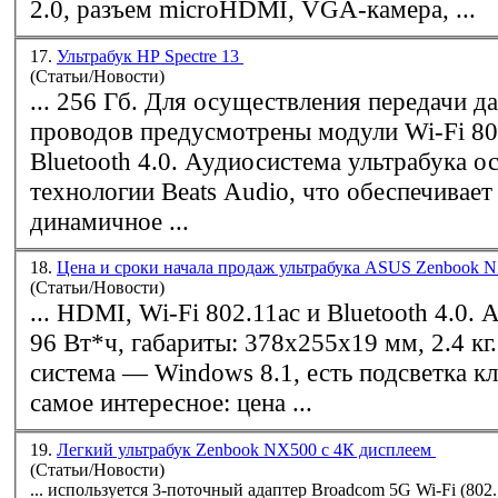
2.0, разъем microHDMI, VGA-камера, ...
17.
Ультрабук HP Spectre 13
(Статьи/Новости)
... 256 Гб. Для осуществления передачи д
проводов предусмотрены модули
Wi-Fi
80
Bluetooth 4.0. Аудиосистема ультрабука о
технологии Beats Audio, что обеспечивает
динамичное ...
18.
Цена и сроки начала продаж ультрабука ASUS Zenbook
(Статьи/Новости)
... HDMI,
Wi-Fi
802.11ac и Bluetooth 4.0. Аккумулятор —
96 Вт*ч, габариты: 378x255x19 мм, 2.4 кг. Операционна
система — Windows 8.1, есть подсветка клави
самое интересное: цена ...
19.
Легкий ультрабук Zenbook NX500 с 4К дисплеем
(Статьи/Новости)
... используется 3-поточный адаптер Broadcom 5G
Wi-Fi
(802.11