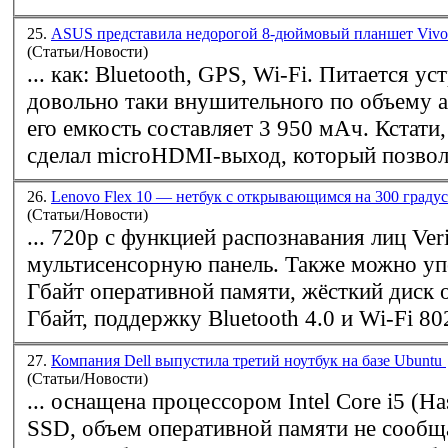
25.
ASUS представила недорогой 8-дюймовый планшет Vivo
(Статьи/Новости)
... как: Bluetooth, GPS,
Wi-Fi
. Питается ус
довольно таки внушительного по объему 
его емкость составляет 3 950 мАч. Кстати, производитель
сделал microHDMI-выход, который позволя
26.
Lenovo Flex 10 — нетбук с открывающимся на 300 граду
(Статьи/Новости)
... 720p с функцией распознавания лиц Veri
мультисенсорную панель. Также можно упомянуть 2 или 4
Гбайт оперативной памяти, жёсткий диск 
Гбайт, поддержку Bluetooth 4.0 и
Wi-Fi
802
27.
Компания Dell выпустила третий ноутбук на базе Ubuntu
(Статьи/Новости)
... оснащена процессором Intel Core i5 (Ha
SSD, объем оперативной памяти не сообщ