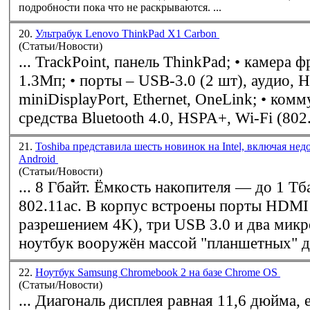
подробности пока что не раскрываются. ...
20.
Ультрабук Lenovo ThinkPad X1 Carbon
(Статьи/Новости)
... TrackPoint, панель ThinkPad; • камера фронтальная
1.3Мп; • порты – USB-3.0 (2 шт), аудио, HDMI,
miniDisplayPort, Ethernet, OneLink; • коммуникационные
средства Bluetooth 4.0, HSPA+,
Wi-Fi
(802.
21.
Toshiba представила шесть новинок на Intel, включая не
Android
(Статьи/Новости)
... 8 Гбайт. Ёмкость накопителя — до 1 Тб
802.11ac. В корпус встроены порты HDMI (выход с
разрешением 4K), три USB 3.0 и два мик
ноутбук вооружён массой "планшетных" да
22.
Ноутбук Samsung Chromebook 2 на базе Chrome OS
(Статьи/Новости)
... Диагональ дисплея равная 11,6 дюйма, 