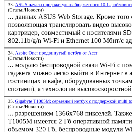
33.
ASUS начала продажи ультрабюджетного 10.1-дюймовог
(Статьи/Новости)
... данных ASUS Web Storage. Кроме того есть веб-камера,
позволяющая транслировать видео высоко
картридер, совместимый с носителями S
802.11b/g/n
Wi-Fi
и Ethernet 100 Мбит/с ада
34.
Aspire One: продвинутый нетбук от Acer
(Статьи/Новости)
... модулю беспроводной связи
Wi-Fi
с по
гаджета можно легко выйти в Интернет в 
гостиницах и кафе, оборудованных точкам
спотами), а технологии высокоскоростной 
35.
Gigabyte T1005M: серьезный нетбук с поддержкой multi-t
(Статьи/Новости)
... разрешением 1366x768 пикселей. Также у Gigabyte
T1005M имеется 2 Гб оперативной памяти
объемом 320 Гб, беспроводные модули
Wi