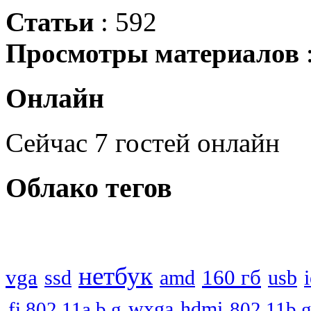
Статьи
: 592
Просмотры материалов
Онлайн
Сейчас 7 гостей онлайн
Облако
тегов
нетбук
vga
160 гб
ssd
usb
amd
wxga
hdmi
fi 802 11a b g
802 11b 