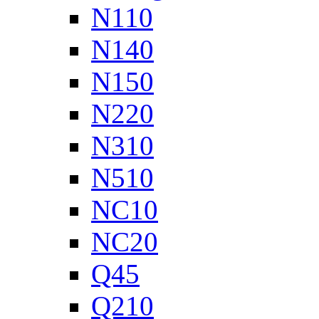
N110
N140
N150
N220
N310
N510
NC10
NC20
Q45
Q210