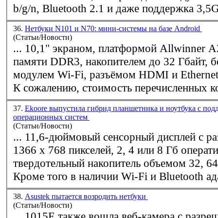
b/g/n, Bluetooth 2.1 и даже поддержка 3,5G
36.
Нетбуки N101 и N70: мини-системы на базе Android
(Статьи/Новости)
... 10,1" экраном, платформой Allwinner A
памяти DDR3, накопителем до 32 Гбайт, 
модулем
Wi-Fi
, разъёмом HDMI и Etherne
К сожалению, стоимость перечисленных к
37.
Ekoore выпустила гибрид планшетника и ноутбука с под
операционных систем
(Статьи/Новости)
... 11,6-дюймовый сенсорный дисплей с р
1366 x 768 пикселей, 2, 4 или 8 Гб операт
твердотельный накопитель объемом 32, 64
Кроме того в наличии
Wi-Fi
и Bluetooth ад
38.
Asustek пытается возродить нетбуки
(Статьи/Новости)
... 1015E также вошла веб-камера с разр