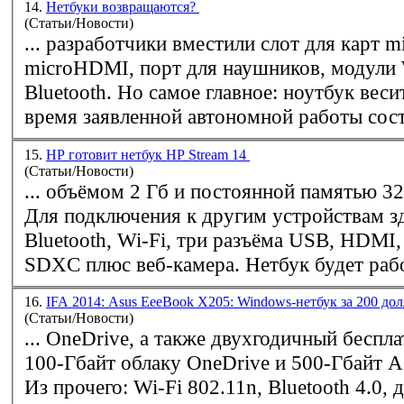
14.
Нетбуки возвращаются?
(Статьи/Новости)
... разработчики вместили слот для карт m
microHDMI, порт для наушников, модули
Bluetooth. Но самое главное: ноутбук весит 
время заявленной автономной работы соста
15.
HP готовит нетбук HP Stream 14
(Статьи/Новости)
... объёмом 2 Гб и постоянной памятью 32
Для подключения к другим устройствам з
Bluetooth,
Wi-Fi
, три разъёма USB, HDMI,
SDXC плюс веб-камера. Нетбук буде
16.
IFA 2014: Asus EeeBook X205: Windows-нетбук за 200 до
(Статьи/Новости)
... OneDrive, а также двухгодичный беспл
100-Гбайт облаку OneDrive и 500-Гбайт A
Из прочего:
Wi-Fi
802.11n, Bluetooth 4.0,