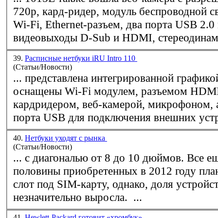
720p, кард-ридер, модуль беспроводной св
Wi-Fi
, Ethernet-разъем, два порта USB 2.0
видеовыходы D-Sub и HDMI, стереодинами
39.
Расписные нетбуки iRU Intro 110
(Статьи/Новости)
... представлена интегрированной графикой Intel
оснащены
Wi-Fi
модулем, разъемом HDMI
кардридером, веб-камерой, микрофоном, 
порта USB для подключения внешних устро
40.
Нетбуки уходят с рынка
(Статьи/Новости)
... с диагональю от 8 до 10 дюймов. Все еще больше
половины приобретенных в 2012 году пл
слот под SIM-карту, однако, доля устройс
незначительно выросла. ...
41.
Hewlett-Packard готовит «хромбук»