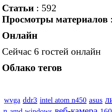
Статьи
: 592
Просмотры материалов
Онлайн
Сейчас 6 гостей онлайн
Облако
тегов
л
asus
wvga
ddr3
intel atom n450
веб-камера
n
160
amd
windows