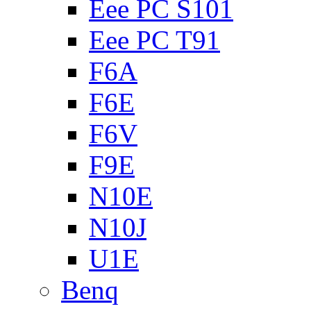
Eee PC S101
Eee PC T91
F6A
F6E
F6V
F9E
N10E
N10J
U1E
Benq