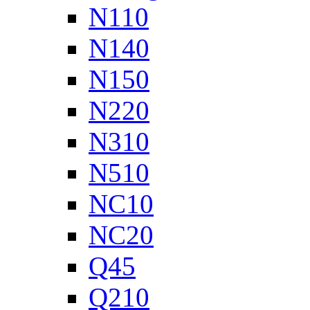
N110
N140
N150
N220
N310
N510
NC10
NC20
Q45
Q210