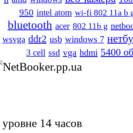
950
intel atom
wi-fi 802 11a b 
bluetooth
acer
netbo
802 11b g
нетб
ddr2
wsvga
usb
windows 7
5400 о
vga
3 cell
ssd
hdmi
уровне 14 часов