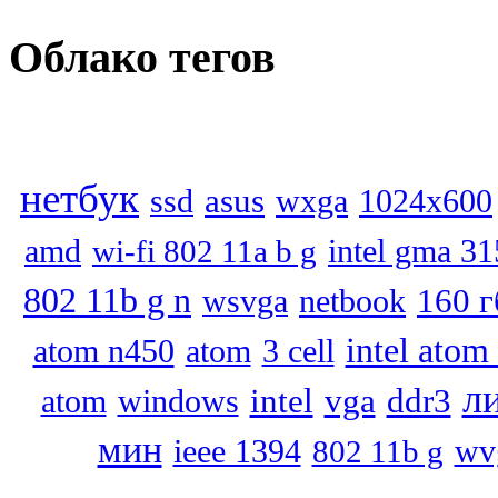
Облако
тегов
нетбук
asus
ssd
wxga
1024x600
amd
wi-fi 802 11a b g
intel gma 3
802 11b g n
160 г
wsvga
netbook
intel atom
atom n450
atom
3 cell
л
intel
vga
atom
ddr3
windows
мин
wv
ieee 1394
802 11b g