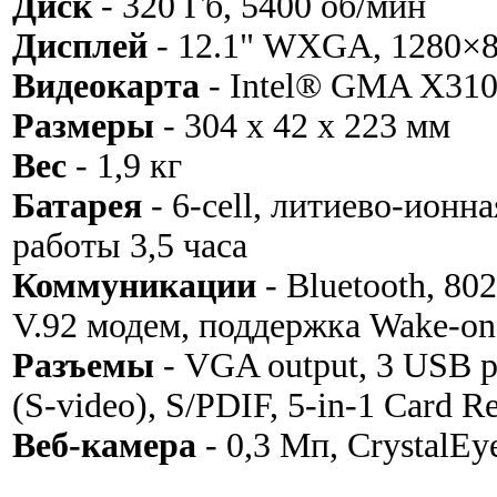
Диск
- 320 Гб, 5400 об/мин
Дисплей
- 12.1" WXGA, 1280×
Видеокарта
- Intel® GMA X310
Размеры
- 304 х 42 х 223 мм
Вес
- 1,9 кг
Батарея
- 6-cell, литиево-ионн
работы 3,5 часа
Коммуникации
- Bluetooth, 80
V.92 модем, поддержка Wake-on
Разъемы
- VGA output, 3 USB po
(S-video), S/PDIF, 5-in-1 Card R
Веб-камера
- 0,3 Мп, CrystalEy