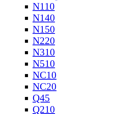
N110
N140
N150
N220
N310
N510
NC10
NC20
Q45
Q210