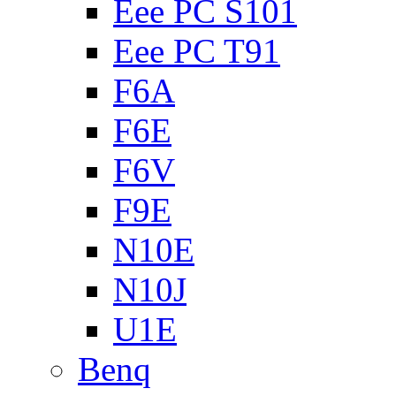
Eee PC S101
Eee PC T91
F6A
F6E
F6V
F9E
N10E
N10J
U1E
Benq