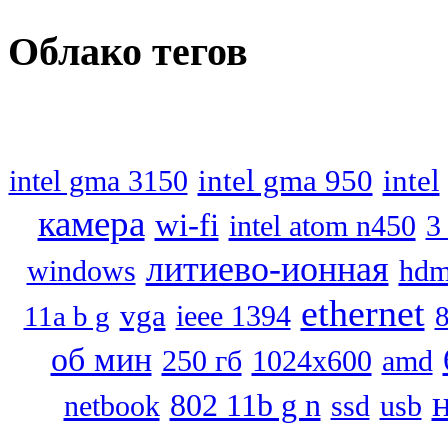
Облако
тегов
intel gma 950
intel
intel gma 3150
камера
wi-fi
intel atom n450
3 
литиево-ионная
hdm
windows
ethernet
vga
11a b g
ieee 1394
8
об мин
250 гб
1024x600
amd
802 11b g n
netbook
ssd
usb