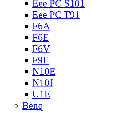
Eee PC S101
Eee PC T91
F6A
F6E
F6V
F9E
N10E
N10J
U1E
Benq