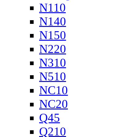
N110
N140
N150
N220
N310
N510
NC10
NC20
Q45
Q210