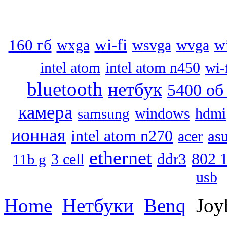
wi-fi
160 гб
wxga
wsvga
wvga
w
intel atom
intel atom n450
wi-
bluetooth
нетбук
5400 об
камера
hdmi
samsung
windows
ионная
intel atom n270
as
acer
ethernet
802 1
3 cell
ddr3
11b g
usb
Home
Нетбуки
Benq
Joy