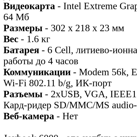
Видеокарта
- Intel Extreme Gra
64 Мб
Размеры
- 302 х 218 х 23 мм
Вес
- 1.6 кг
Батарея
- 6 Cell, литиево-ионн
работы до 4 часов
Коммуникации
- Modem 56k, Et
Wi-Fi 802.11 b/g, ИК-порт
Разъемы
- 2xUSB, VGA, IEEE13
Кард-ридер SD/MMC/MS audio-o
Веб-камера
- Нет