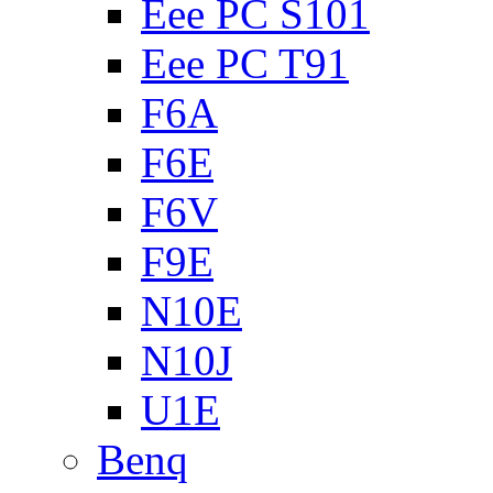
Eee PC S101
Eee PC T91
F6A
F6E
F6V
F9E
N10E
N10J
U1E
Benq