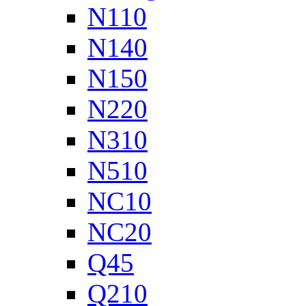
N110
N140
N150
N220
N310
N510
NC10
NC20
Q45
Q210