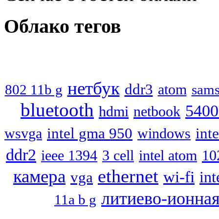
Облако
тегов
нетбук
ddr3
atom
802 11b g
sam
bluetooth
5400
hdmi
netbook
intel gma 950
inte
wsvga
windows
ddr2
3 cell
intel atom
10
ieee 1394
ethernet
камера
wi-fi
vga
in
литиево-ионна
11a b g