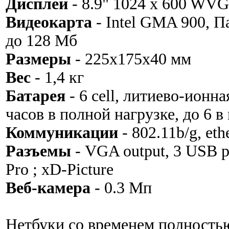
Дисплей
- 8.9" 1024 x 600 WVG
Видеокарта
- Intel GMA 900, 
до 128 Мб
Размеры
- 225x175x40 мм
Вес
- 1,4 кг
Батарея
- 6 cell, литиево-ионна
часов в полной нагрузке, до 6 
Коммуникации
- 802.11b/g, eth
Разъемы
- VGA output, 3 USB 
Pro ; xD-Picture
Веб-камера
- 0.3 Мп
Нетбуки со временем полность