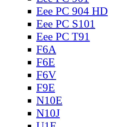
Eee PC 904 HD
Eee PC S101
Eee PC T91
F6A
F6E
F6V
F9E
N10E
N10J
U1E