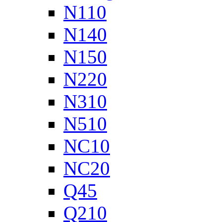
N110
N140
N150
N220
N310
N510
NC10
NC20
Q45
Q210