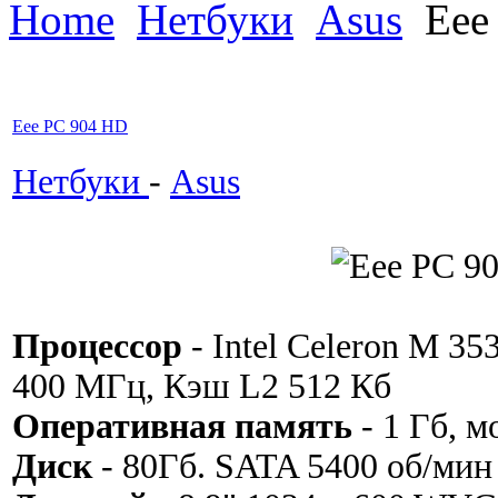
Home
Нетбуки
Asus
Eee
Eee PC 904 HD
Нетбуки
-
Asus
Процессор
- Intel Celeron M 35
400 МГц, Кэш L2 512 Кб
Оперативная память
- 1 Гб, м
Диск
- 80Гб. SATA 5400 об/мин