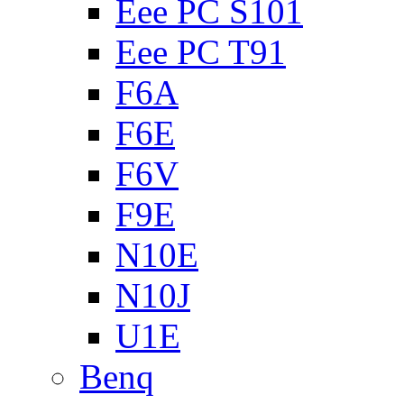
Eee PC S101
Eee PC T91
F6A
F6E
F6V
F9E
N10E
N10J
U1E
Benq