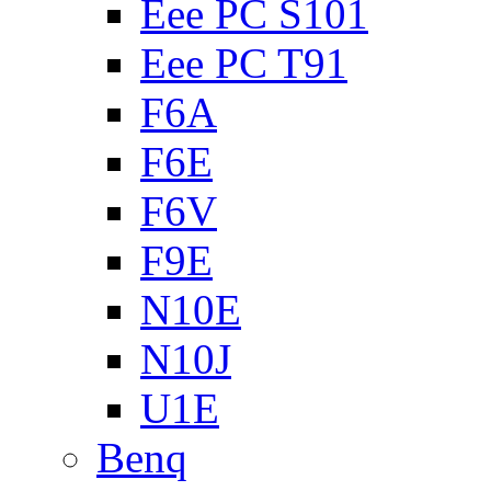
Eee PC S101
Eee PC T91
F6A
F6E
F6V
F9E
N10E
N10J
U1E
Benq