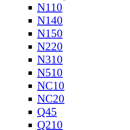
N110
N140
N150
N220
N310
N510
NC10
NC20
Q45
Q210