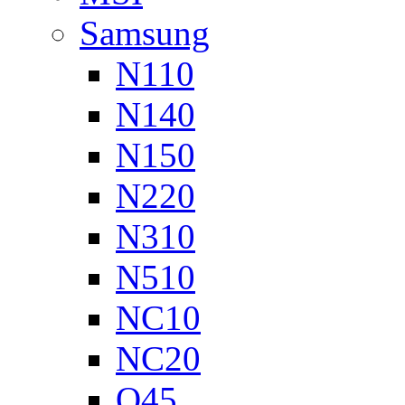
Samsung
N110
N140
N150
N220
N310
N510
NC10
NC20
Q45