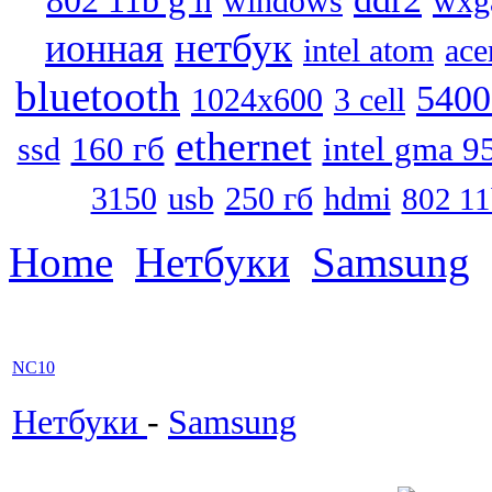
wxg
windows
нетбук
ионная
intel atom
ace
bluetooth
5400
1024x600
3 cell
ethernet
160 гб
intel gma 9
ssd
usb
250 гб
hdmi
3150
802 11
Home
Нетбуки
Samsung
NC10
Нетбуки
-
Samsung