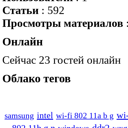
Статьи
: 592
Просмотры материалов
Онлайн
Сейчас 23 гостей онлайн
Облако
тегов
wi-
intel
samsung
wi-fi 802 11a b g
ddr2
802 11b g n