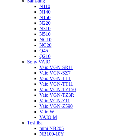
Samsung
N110
N140
N150
N220
N310
N510
NC10
NC20
Q45
Q210
Sony VAIO
Vaio VGN-SR11
Vaio VGN-SZ7
Vaio VGN-TT1
Vaio VGN-TT11
Vaio VGN-TZ150
Vaio VGN-TZ3R
Vaio VGN-Z11
Vaio VGN-Z590
Vaio W
VAIO M
Toshiba
mini NB205
NB100-10Y