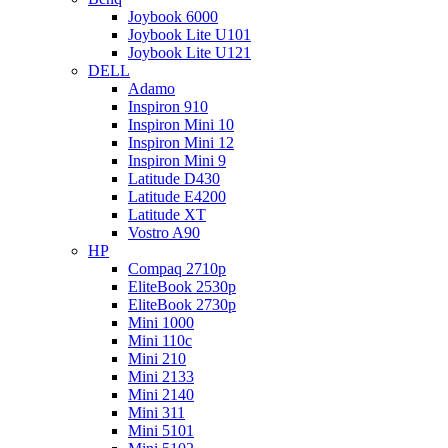
Joybook 6000
Joybook Lite U101
Joybook Lite U121
DELL
Adamo
Inspiron 910
Inspiron Mini 10
Inspiron Mini 12
Inspiron Mini 9
Latitude D430
Latitude E4200
Latitude XT
Vostro A90
HP
Compaq 2710p
EliteBook 2530p
EliteBook 2730p
Mini 1000
Mini 110c
Mini 210
Mini 2133
Mini 2140
Mini 311
Mini 5101