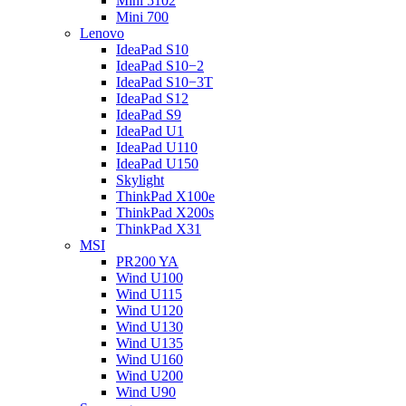
Mini 5102
Mini 700
Lenovo
IdeaPad S10
IdeaPad S10−2
IdeaPad S10−3T
IdeaPad S12
IdeaPad S9
IdeaPad U1
IdeaPad U110
IdeaPad U150
Skylight
ThinkPad X100e
ThinkPad X200s
ThinkPad X31
MSI
PR200 YA
Wind U100
Wind U115
Wind U120
Wind U130
Wind U135
Wind U160
Wind U200
Wind U90