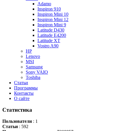
Adamo
Inspiron 910
Inspiron Mini 10
Inspiron Mini 12
Inspiron Mini 9
Latitude D430
Latitude E4200
Latitude XT
Vostro A90
HP
Lenovo
MSI
Samsung
Sony VAIO
Toshiba
Статьи
Программы
Контакты
О сайте
Статистика
Пользователи
: 1
Статьи
: 592