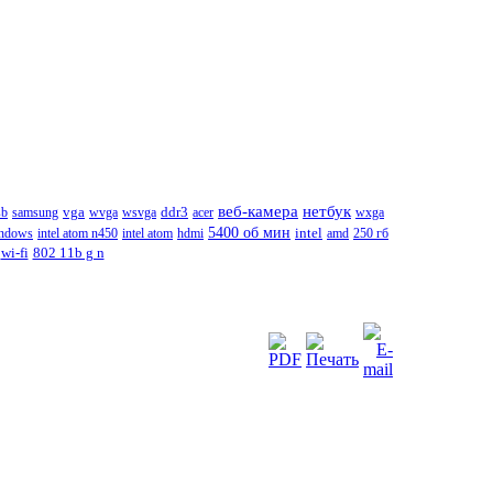
веб-камера
нетбук
sb
samsung
vga
wvga
wsvga
ddr3
acer
wxga
5400 об мин
ndows
intel atom n450
intel atom
hdmi
intel
amd
250 гб
wi-fi
802 11b g n