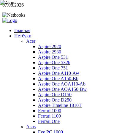
07.08.2026
Главная
Нетбуки
Acer
Aspire 2920
Aspire 2930
Aspire One 531
Aspire One 532h
Aspire One 751
Aspire One A110-Aw
Aspire One A150-Bb
Aspire One AOA110-Ab
Aspire One AOA150-Bw
Aspire One D150
Aspire One D250
Aspire Timeline 1810T
Ferrari 1000
Ferrari 1100
Ferrari One
Asus
Eee PC 1000