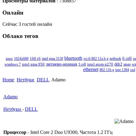
Просмотры материалов
: 7308857
Онлайн
Сейчас 3 гостей онлайн
Облако
тегов
bluetooth
6 cell
asus
1024x600
160 гб
intel gma 3150
wi-fi 802 11a b g
netbook
u
литиево-ионная
intel atom n270
ddr2
windows 7
intel gma 950
3 cell
atom
wi
ethernet
802 11b g
ieee 1394
ssd
Home
Нетбуки
DELL
Adamo
Adamo
Нетбуки
-
DELL
Процессор
- Intel Core 2 Duo U9300, Частота 1.2 ГГц