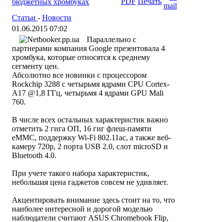
бюджетных хромбуках
Статьи
-
Новости
01.06.2015 07:02
Параллельно с
партнерами компания Google презентовала 4
хромбука, которые относятся к среднему
сегменту цен.
Абсолютно все новинки с процессором
Rockchip 3288 с четырьмя ядрами CPU Cortex-
A17 @1,8 ГГц, четырьмя 4 ядрами GPU Mali
760.
В числе всех остальных характеристик важно
отметить 2 гига ОП, 16 гиг флеш-памяти
eMMC, поддержку Wi-Fi 802.11ac, а также веб-
камеру 720p, 2 порта USB 2.0, слот microSD и
Bluetooth 4.0.
При учете такого набора характеристик,
небольшая цена гаджетов совсем не удивляет.
Акцентировать внимание здесь стоит на то, что
наиболее интересной и дорогой моделью
наблюдатели считают ASUS Chromebook Flip,