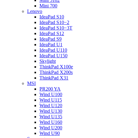
Mini 5102
Mini 700
Lenovo
IdeaPad S10
IdeaPad S10−2
IdeaPad S10−3T
IdeaPad S12
IdeaPad S9
IdeaPad U1
IdeaPad U110
IdeaPad U150
Skylight
ThinkPad X100e
ThinkPad X200s
ThinkPad X31
MSI
PR200 YA
Wind U100
Wind U115
Wind U120
Wind U130
Wind U135
Wind U160
Wind U200
Wind U90