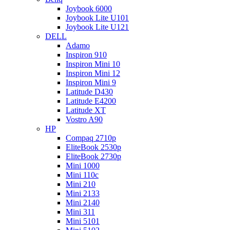
Joybook 6000
Joybook Lite U101
Joybook Lite U121
DELL
Adamo
Inspiron 910
Inspiron Mini 10
Inspiron Mini 12
Inspiron Mini 9
Latitude D430
Latitude E4200
Latitude XT
Vostro A90
HP
Compaq 2710p
EliteBook 2530p
EliteBook 2730p
Mini 1000
Mini 110c
Mini 210
Mini 2133
Mini 2140
Mini 311
Mini 5101