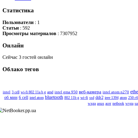
Статистика
Пользователи
: 1
Статьи
: 592
Просмотры материалов
: 7307952
Онлайн
Сейчас 3 гостей онлайн
Облако
тегов
веб-камера
ethe
intel atom n270
intel
3 cell
wi-fi 802 11a b g
amd
intel gma 950
bluetooth
об мин
6 cell
wi-fi
ddr2
intel atom
802 11b g
ssd
ieee 1394
atom
250 гб
wxga
asus
acer
netbook
wvga
s