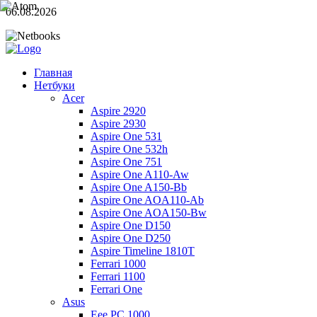
06.08.2026
Главная
Нетбуки
Acer
Aspire 2920
Aspire 2930
Aspire One 531
Aspire One 532h
Aspire One 751
Aspire One A110-Aw
Aspire One A150-Bb
Aspire One AOA110-Ab
Aspire One AOA150-Bw
Aspire One D150
Aspire One D250
Aspire Timeline 1810T
Ferrari 1000
Ferrari 1100
Ferrari One
Asus
Eee PC 1000