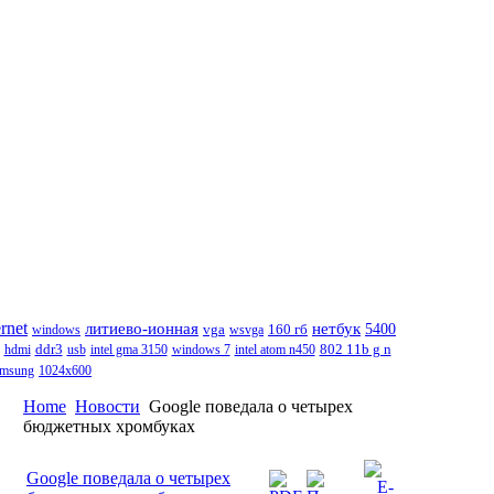
rnet
нетбук
литиево-ионная
5400
windows
vga
wsvga
160 гб
802 11b g n
hdmi
ddr3
usb
intel gma 3150
windows 7
intel atom n450
amsung
1024x600
Home
Новости
Google поведала о четырех
бюджетных хромбуках
Google поведала о четырех