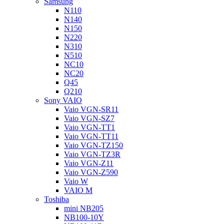
Samsung
N110
N140
N150
N220
N310
N510
NC10
NC20
Q45
Q210
Sony VAIO
Vaio VGN-SR11
Vaio VGN-SZ7
Vaio VGN-TT1
Vaio VGN-TT11
Vaio VGN-TZ150
Vaio VGN-TZ3R
Vaio VGN-Z11
Vaio VGN-Z590
Vaio W
VAIO M
Toshiba
mini NB205
NB100-10Y