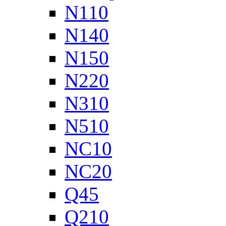
N110
N140
N150
N220
N310
N510
NC10
NC20
Q45
Q210