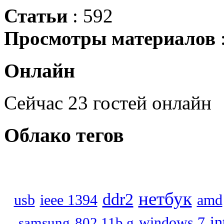
Статьи
: 592
Просмотры материалов
Онлайн
Сейчас 23 гостей онлайн
Облако
тегов
нетбук
ddr2
usb
ieee 1394
amd
in
windows 7
samsung
802 11b g