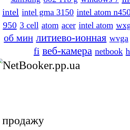
intel
intel atom n45
intel gma 3150
950
3 cell
atom
acer
intel atom
wx
литиево-ионная
об мин
wvga
веб-камера
fi
netbook
продажу