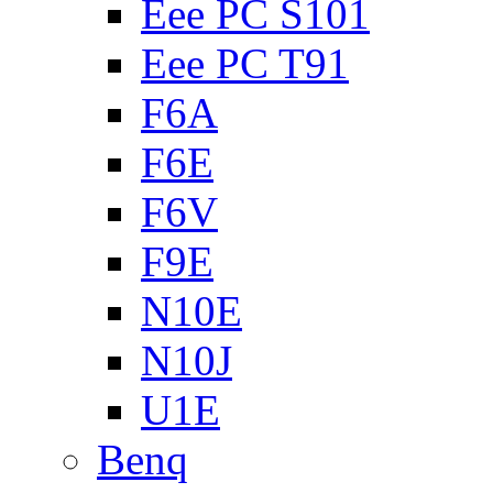
Eee PC S101
Eee PC T91
F6A
F6E
F6V
F9E
N10E
N10J
U1E
Benq