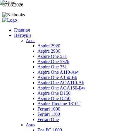
07.08.2026
Главная
Нетбуки
Acer
Aspire 2920
Aspire 2930
Aspire One 531
Aspire One 532h
Aspire One 751
Aspire One A110-Aw
Aspire One A150-Bb
Aspire One AOA110-Ab
Aspire One AOA150-Bw
Aspire One D150
Aspire One D250
Aspire Timeline 1810T
Ferrari 1000
Ferrari 1100
Ferrari One
Asus
Eee PC 1000