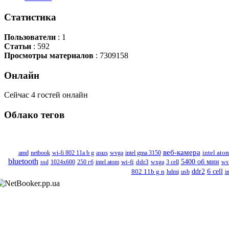
Статистика
Пользователи
: 1
Статьи
: 592
Просмотры материалов
: 7309158
Онлайн
Сейчас 4 гостей онлайн
Облако
тегов
веб-камера
intel ato
amd
netbook
wi-fi 802 11a b g
asus
wvga
intel gma 3150
bluetooth
wi-fi
5400 об мин
ssd
1024x600
250 гб
intel atom
ddr3
wxga
3 cell
ws
802 11b g n
ddr2
6 cell
hdmi
usb
i