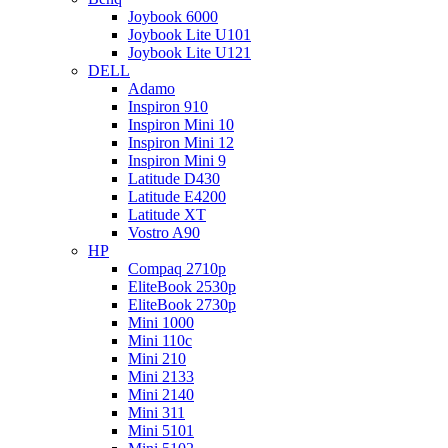
Joybook 6000
Joybook Lite U101
Joybook Lite U121
DELL
Adamo
Inspiron 910
Inspiron Mini 10
Inspiron Mini 12
Inspiron Mini 9
Latitude D430
Latitude E4200
Latitude XT
Vostro A90
HP
Compaq 2710p
EliteBook 2530p
EliteBook 2730p
Mini 1000
Mini 110c
Mini 210
Mini 2133
Mini 2140
Mini 311
Mini 5101