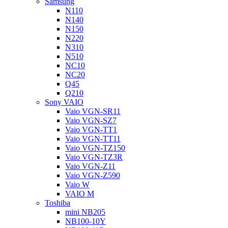
Samsung
N110
N140
N150
N220
N310
N510
NC10
NC20
Q45
Q210
Sony VAIO
Vaio VGN-SR11
Vaio VGN-SZ7
Vaio VGN-TT1
Vaio VGN-TT11
Vaio VGN-TZ150
Vaio VGN-TZ3R
Vaio VGN-Z11
Vaio VGN-Z590
Vaio W
VAIO M
Toshiba
mini NB205
NB100-10Y