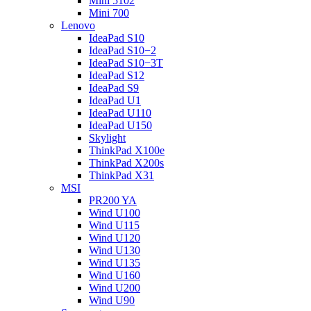
Mini 5102
Mini 700
Lenovo
IdeaPad S10
IdeaPad S10−2
IdeaPad S10−3T
IdeaPad S12
IdeaPad S9
IdeaPad U1
IdeaPad U110
IdeaPad U150
Skylight
ThinkPad X100e
ThinkPad X200s
ThinkPad X31
MSI
PR200 YA
Wind U100
Wind U115
Wind U120
Wind U130
Wind U135
Wind U160
Wind U200
Wind U90