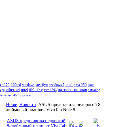
нетбук
m n270
160 гб
windows
windows 7
intel gma 950
atom
ethernet
литиево-ионная
vga
intel
802 11b g
ieee 1394
samsung
ntel atom n450
vga
acer
Home
Новости
ASUS представила недорогой 8-
дюймовый планшет VivoTab Note 8
ASUS представила недорогой
8-дюймовый планшет VivoTab