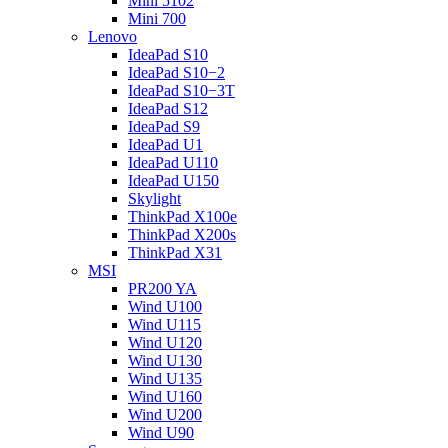
Mini 5102
Mini 700
Lenovo
IdeaPad S10
IdeaPad S10−2
IdeaPad S10−3T
IdeaPad S12
IdeaPad S9
IdeaPad U1
IdeaPad U110
IdeaPad U150
Skylight
ThinkPad X100e
ThinkPad X200s
ThinkPad X31
MSI
PR200 YA
Wind U100
Wind U115
Wind U120
Wind U130
Wind U135
Wind U160
Wind U200
Wind U90