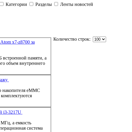
Категории
Разделы
Ленты новостей
Количество строк:
 Atom x7-z8700 за
Б встроенной памяти, а
ого объем внутреннего
одажу
11 комплектуются
й i3-3217U
 МГц, а емкость
Операционная система