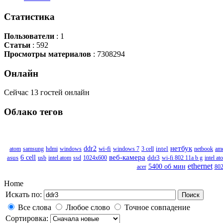
Статистика
Пользователи
: 1
Статьи
: 592
Просмотры материалов
: 7308294
Онлайн
Сейчас 13 гостей онлайн
Облако
тегов
нетбук
ddr2
wi-fi
atom
samsung
hdmi
windows
windows 7
3 cell
intel
netbook
am
веб-камера
6 cell
asus
usb
intel atom
ssd
1024x600
ddr3
wi-fi 802 11a b g
intel a
ethernet
5400 об мин
acer
802
Home
Искать по:
Поиск
Все слова
Любое слово
Точное совпадение
Сортировка: