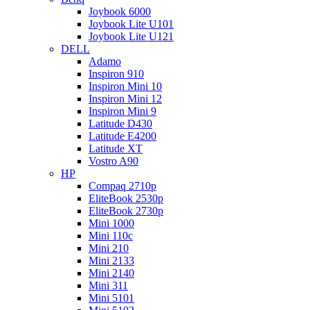
Joybook 6000
Joybook Lite U101
Joybook Lite U121
DELL
Adamo
Inspiron 910
Inspiron Mini 10
Inspiron Mini 12
Inspiron Mini 9
Latitude D430
Latitude E4200
Latitude XT
Vostro A90
HP
Compaq 2710p
EliteBook 2530p
EliteBook 2730p
Mini 1000
Mini 110c
Mini 210
Mini 2133
Mini 2140
Mini 311
Mini 5101