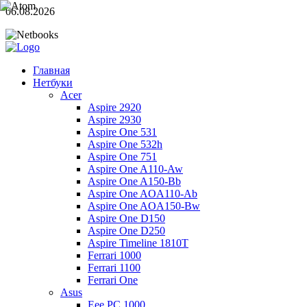
06.08.2026
Главная
Нетбуки
Acer
Aspire 2920
Aspire 2930
Aspire One 531
Aspire One 532h
Aspire One 751
Aspire One A110-Aw
Aspire One A150-Bb
Aspire One AOA110-Ab
Aspire One AOA150-Bw
Aspire One D150
Aspire One D250
Aspire Timeline 1810T
Ferrari 1000
Ferrari 1100
Ferrari One
Asus
Eee PC 1000