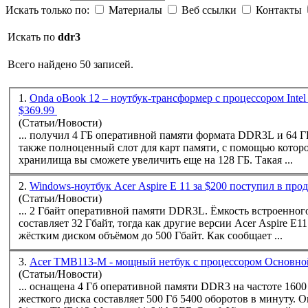
Искать только по:
Материалы
Веб ссылки
Контакты
Искать по
ddr3
Всего найдено 50 записей.
1.
Onda oBook 12 – ноутбук-трансформер с процессором Intel
$369.99
(Статьи/Новости)
... получил 4 ГБ оперативной памяти формата
DDR3
L и 64 Г
также полноценный слот для карт памяти, с помощью котор
хранилища вы сможете увеличить еще на 128 ГБ. Такая ...
2.
Windows-ноутбук Acer Aspire E 11 за $200 поступил в пр
(Статьи/Новости)
... 2 Гбайт оперативной памяти
DDR3
L. Ёмкость встроенного накопителя eMMC
составляет 32 Гбайт, тогда как другие версии Acer Aspire E
жёстким диском объёмом до 500 Гбайт. Как сообщает ...
3.
Acer TMB113-М - мощный нетбук с процессором Основно
(Статьи/Новости)
... оснащена 4 Гб оперативной памяти
DDR3
на частоте 1600
жесткого диска составляет 500 Гб 5400 оборотов в минуту. 