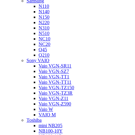
Samsung
N110
N140
N150
N220
N310
N510
NC10
NC20
Q45
Q210
Sony VAIO
Vaio VGN-SR11
Vaio VGN-SZ7
Vaio VGN-TT1
Vaio VGN-TT11
Vaio VGN-TZ150
Vaio VGN-TZ3R
Vaio VGN-Z11
Vaio VGN-Z590
Vaio W
VAIO M
Toshiba
mini NB205
NB100-10Y