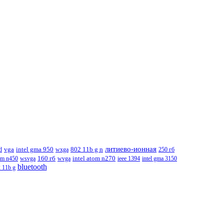
литиево-ионная
802 11b g n
d
vga
intel gma 950
wxga
250 гб
intel atom n270
tom n450
wsvga
160 гб
wvga
ieee 1394
intel gma 3150
bluetooth
 11b g