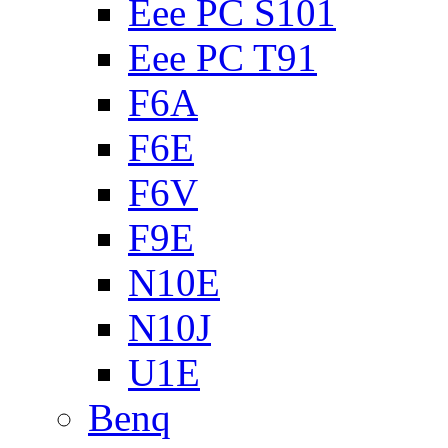
Eee PC S101
Eee PC T91
F6A
F6E
F6V
F9E
N10E
N10J
U1E
Benq