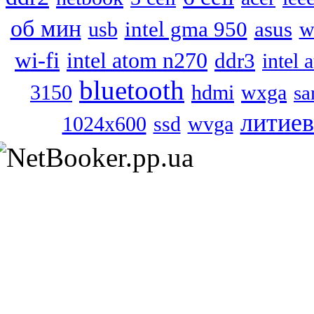
об мин
intel gma 950
asus
usb
w
wi-fi
intel atom n270
ddr3
intel 
bluetooth
hdmi
wxga
3150
s
литиев
1024x600
ssd
wvga