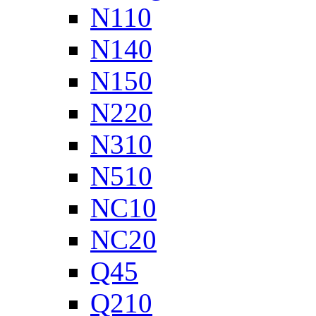
N110
N140
N150
N220
N310
N510
NC10
NC20
Q45
Q210