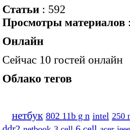
Статьи
: 592
Просмотры материалов
Онлайн
Сейчас 10 гостей онлайн
Облако
тегов
нетбук
802 11b g n
intel
250 
ddr2
6 cell
netbook
3 cell
acer
iee