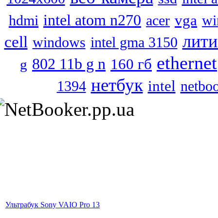
intel atom n270
vga
hdmi
acer
wi
лити
cell
windows
intel gma 3150
ethernet
802 11b g n
160 гб
g
нетбук
intel
netbo
1394
Ультрабук Sony VAIO Pro 13