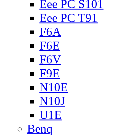
Eee PC S101
Eee PC T91
F6A
F6E
F6V
F9E
N10E
N10J
U1E
Benq