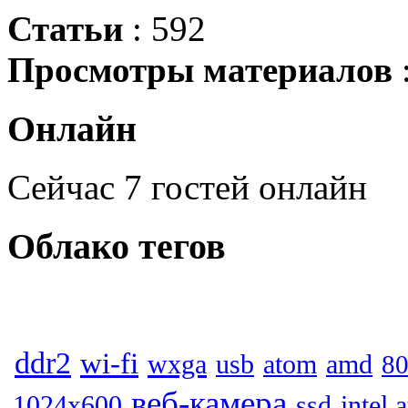
Статьи
: 592
Просмотры материалов
Онлайн
Сейчас 7 гостей онлайн
Облако
тегов
ddr2
wi-fi
wxga
usb
atom
amd
80
веб-камера
1024x600
ssd
intel