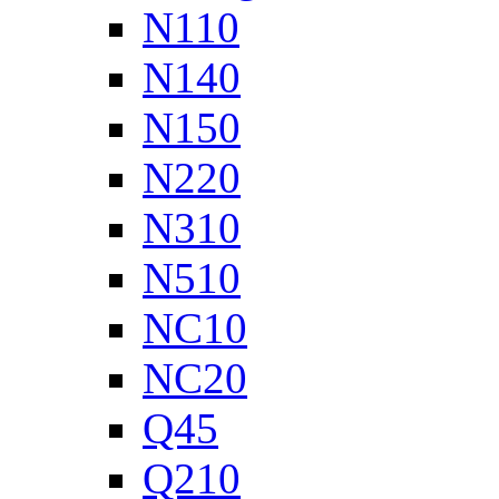
N110
N140
N150
N220
N310
N510
NC10
NC20
Q45
Q210