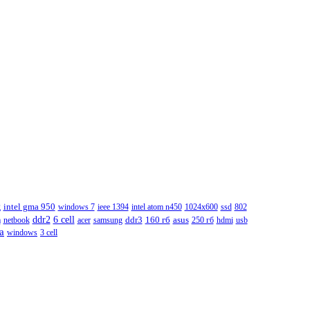
g
intel gma 950
windows 7
ieee 1394
intel atom n450
1024x600
ssd
802
ddr2
6 cell
m
netbook
acer
samsung
ddr3
160 гб
asus
250 гб
hdmi
usb
а
windows
3 cell