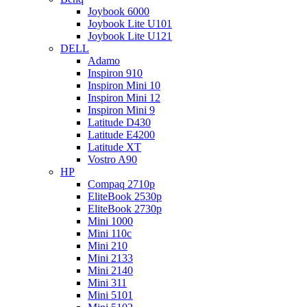
Joybook 6000
Joybook Lite U101
Joybook Lite U121
DELL
Adamo
Inspiron 910
Inspiron Mini 10
Inspiron Mini 12
Inspiron Mini 9
Latitude D430
Latitude E4200
Latitude XT
Vostro A90
HP
Compaq 2710p
EliteBook 2530p
EliteBook 2730p
Mini 1000
Mini 110c
Mini 210
Mini 2133
Mini 2140
Mini 311
Mini 5101