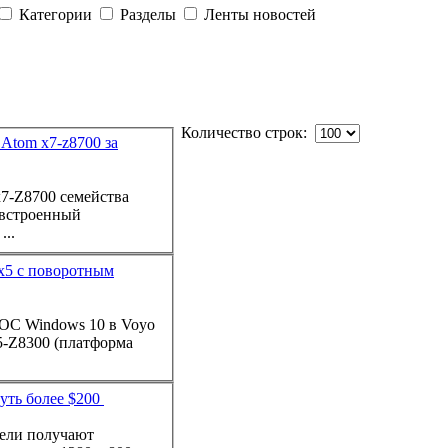
Категории
Разделы
Ленты новостей
Количество строк:
 Atom x7-z8700 за
7-Z8700 семейства
 встроенный
льтрабук ...
 x5 с поворотным
-Z8300 (платформа
уть более $200