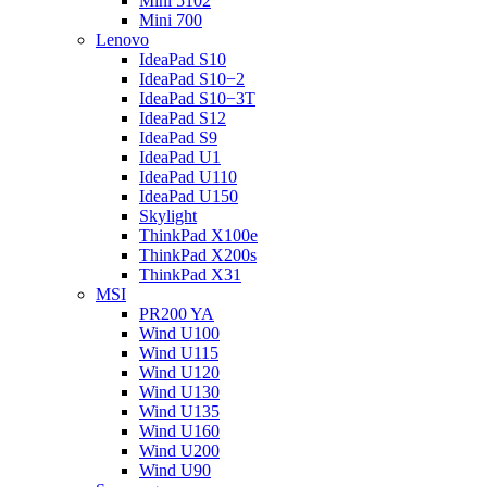
Mini 5102
Mini 700
Lenovo
IdeaPad S10
IdeaPad S10−2
IdeaPad S10−3T
IdeaPad S12
IdeaPad S9
IdeaPad U1
IdeaPad U110
IdeaPad U150
Skylight
ThinkPad X100e
ThinkPad X200s
ThinkPad X31
MSI
PR200 YA
Wind U100
Wind U115
Wind U120
Wind U130
Wind U135
Wind U160
Wind U200
Wind U90