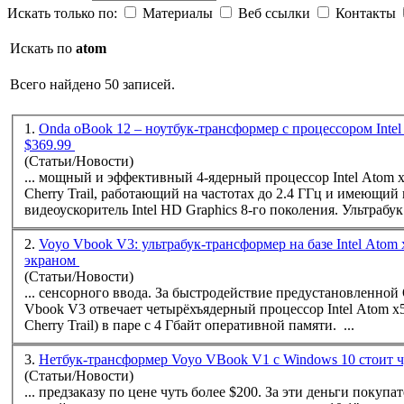
Искать только по:
Материалы
Веб ссылки
Контакты
Искать по
atom
Всего найдено 50 записей.
1.
Onda oBook 12 – ноутбук-трансформер с процессором Intel
$369.99
(Статьи/Новости)
... мощный и эффективный 4-ядерный процессор Intel
Atom
x
Cherry Trail, работающий на частотах до 2.4 ГГц и имеющий
видеоускоритель Intel HD Graphics 8-го поколения. У
2.
Voyo Vbook V3: ультрабук-трансформер на базе Intel Atom
экраном
(Статьи/Новости)
... сенсорного ввода. За быстродействие предустановленной ОС Windows 10 в Voyo
Vbook V3 отвечает четырёхъядерный процессор Intel
Atom
x5
Cherry Trail) в паре с 4 Гбайт оперативной памяти. ...
3.
Нетбук-трансформер Voyo VBook V1 с Windows 10 стоит ч
(Статьи/Новости)
... предзаказу по цене чуть более $200. За эти деньги покупатели получают