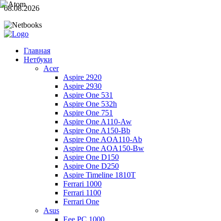
08.08.2026
Главная
Нетбуки
Acer
Aspire 2920
Aspire 2930
Aspire One 531
Aspire One 532h
Aspire One 751
Aspire One A110-Aw
Aspire One A150-Bb
Aspire One AOA110-Ab
Aspire One AOA150-Bw
Aspire One D150
Aspire One D250
Aspire Timeline 1810T
Ferrari 1000
Ferrari 1100
Ferrari One
Asus
Eee PC 1000