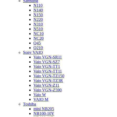
Samsung
N110
N140
N150
N220
N310
N510
NC10
NC20
Q45
Q210
Sony VAIO
Vaio VGN-SR11
Vaio VGN-SZ7
Vaio VGN-TT1
Vaio VGN-TT11
Vaio VGN-TZ150
Vaio VGN-TZ3R
Vaio VGN-Z11
Vaio VGN-Z590
Vaio W
VAIO M
Toshiba
mini NB205
NB100-10Y