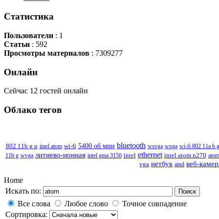
Статистика
Пользователи
: 1
Статьи
: 592
Просмотры материалов
: 7309277
Онлайн
Сейчас 12 гостей онлайн
Облако
тегов
bluetooth
802 11b g n
wi-fi
5400 об мин
intel atom
wsvga
wxga
wi-fi 802 11a b 
ethernet
литиево-ионная
intel atom n270
11b g
wvga
intel gma 3150
intel
ato
нетбук
веб-камер
vga
amd
Home
Искать по:
Поиск
Все слова
Любое слово
Точное совпадение
Сортировка: