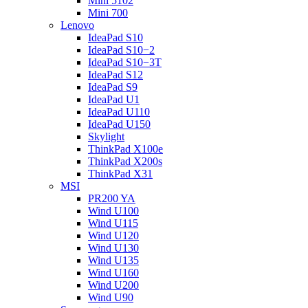
Mini 5102
Mini 700
Lenovo
IdeaPad S10
IdeaPad S10−2
IdeaPad S10−3T
IdeaPad S12
IdeaPad S9
IdeaPad U1
IdeaPad U110
IdeaPad U150
Skylight
ThinkPad X100e
ThinkPad X200s
ThinkPad X31
MSI
PR200 YA
Wind U100
Wind U115
Wind U120
Wind U130
Wind U135
Wind U160
Wind U200
Wind U90