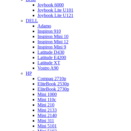
Joybook 6000
Joybook Lite U101
Joybook Lite U121
DELL
Adamo
Inspiron 910
Inspiron Mini 10
Inspiron Mini 12
Inspiron Mini 9
Latitude D430
Latitude E4200
Latitude XT
Vostro A90
HP
Compaq 2710p
EliteBook 2530p
EliteBook 2730p
Mini 1000
Mini 110c
Mini 210
Mini 2133
Mini 2140
Mini 311
Mini 5101