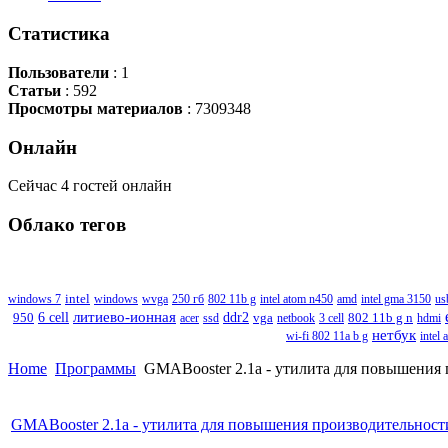
Статистика
Пользователи
: 1
Статьи
: 592
Просмотры материалов
: 7309348
Онлайн
Сейчас 4 гостей онлайн
Облако
тегов
windows 7
intel
windows
wvga
250 гб
802 11b g
intel atom n450
amd
intel gma 3150
us
литиево-ионная
6 cell
ddr2
802 11b g n
950
acer
ssd
vga
netbook
3 cell
hdmi
нетбук
wi-fi 802 11a b g
intel 
Home
Программы
GMABooster 2.1a - утилита для повышения 
GMABooster 2.1a - утилита для повышения производительност