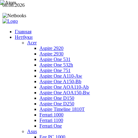
08.08.2026
Главная
Нетбуки
Acer
Aspire 2920
Aspire 2930
Aspire One 531
Aspire One 532h
Aspire One 751
Aspire One A110-Aw
Aspire One A150-Bb
Aspire One AOA110-Ab
Aspire One AOA150-Bw
Aspire One D150
Aspire One D250
Aspire Timeline 1810T
Ferrari 1000
Ferrari 1100
Ferrari One
Asus
Eee PC 1000