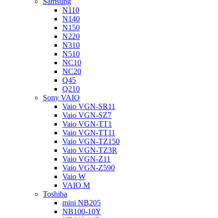
Samsung
N110
N140
N150
N220
N310
N510
NC10
NC20
Q45
Q210
Sony VAIO
Vaio VGN-SR11
Vaio VGN-SZ7
Vaio VGN-TT1
Vaio VGN-TT11
Vaio VGN-TZ150
Vaio VGN-TZ3R
Vaio VGN-Z11
Vaio VGN-Z590
Vaio W
VAIO M
Toshiba
mini NB205
NB100-10Y