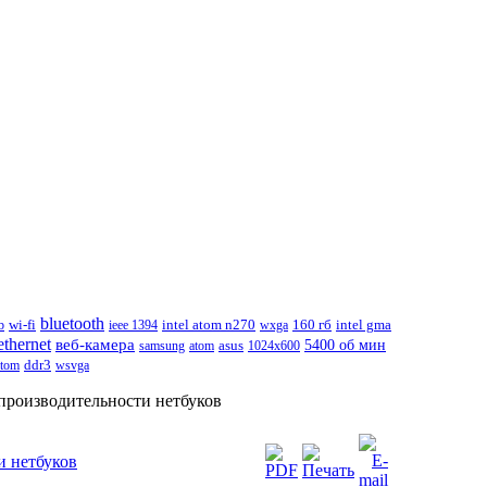
bluetooth
wi-fi
intel atom n270
b
ieee 1394
wxga
160 гб
intel gma
ethernet
веб-камера
5400 об мин
samsung
atom
asus
1024x600
atom
ddr3
wsvga
производительности нетбуков
и нетбуков