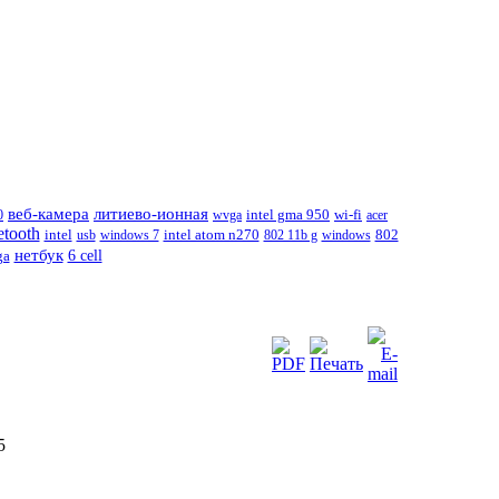
веб-камера
литиево-ионная
wi-fi
0
wvga
intel gma 950
acer
etooth
intel atom n270
802
intel
usb
windows 7
802 11b g
windows
нетбук
6 cell
ga