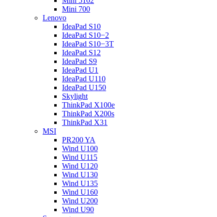
Mini 5102
Mini 700
Lenovo
IdeaPad S10
IdeaPad S10−2
IdeaPad S10−3T
IdeaPad S12
IdeaPad S9
IdeaPad U1
IdeaPad U110
IdeaPad U150
Skylight
ThinkPad X100e
ThinkPad X200s
ThinkPad X31
MSI
PR200 YA
Wind U100
Wind U115
Wind U120
Wind U130
Wind U135
Wind U160
Wind U200
Wind U90