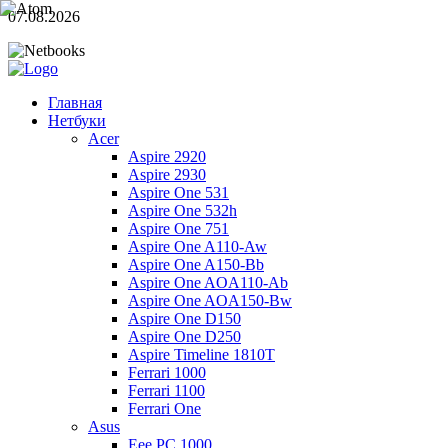
07.08.2026
Главная
Нетбуки
Acer
Aspire 2920
Aspire 2930
Aspire One 531
Aspire One 532h
Aspire One 751
Aspire One A110-Aw
Aspire One A150-Bb
Aspire One AOA110-Ab
Aspire One AOA150-Bw
Aspire One D150
Aspire One D250
Aspire Timeline 1810T
Ferrari 1000
Ferrari 1100
Ferrari One
Asus
Eee PC 1000