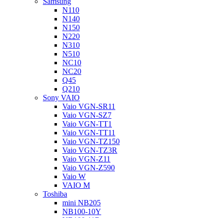
Samsung
N110
N140
N150
N220
N310
N510
NC10
NC20
Q45
Q210
Sony VAIO
Vaio VGN-SR11
Vaio VGN-SZ7
Vaio VGN-TT1
Vaio VGN-TT11
Vaio VGN-TZ150
Vaio VGN-TZ3R
Vaio VGN-Z11
Vaio VGN-Z590
Vaio W
VAIO M
Toshiba
mini NB205
NB100-10Y