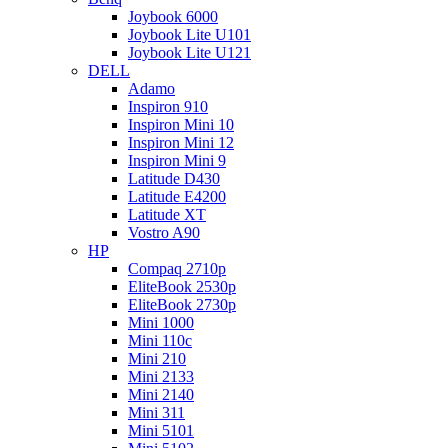
Joybook 6000
Joybook Lite U101
Joybook Lite U121
DELL
Adamo
Inspiron 910
Inspiron Mini 10
Inspiron Mini 12
Inspiron Mini 9
Latitude D430
Latitude E4200
Latitude XT
Vostro A90
HP
Compaq 2710p
EliteBook 2530p
EliteBook 2730p
Mini 1000
Mini 110c
Mini 210
Mini 2133
Mini 2140
Mini 311
Mini 5101