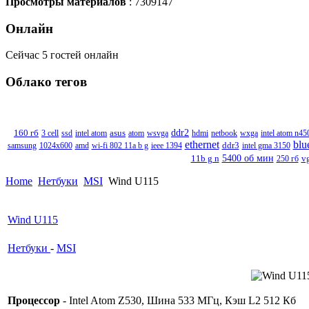
Просмотры материалов
: 7309147
Онлайн
Сейчас 5 гостей онлайн
Облако
тегов
ddr2
160 гб
3 cell
ssd
intel atom
asus
atom
wsvga
hdmi
netbook
wxga
intel atom n45
ethernet
blu
samsung
1024x600
amd
wi-fi 802 11a b g
ieee 1394
ddr3
intel gma 3150
11b g n
5400 об мин
250 гб
v
Home
Нетбуки
MSI
Wind U115
Wind U115
Нетбуки
-
MSI
Процессор
- Intel Atom Z530, Шина 533 МГц, Кэш L2 512 Кб