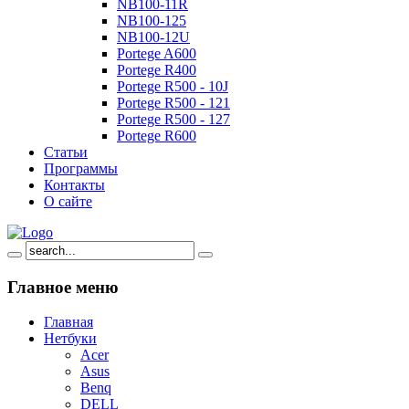
NB100-11R
NB100-125
NB100-12U
Portege A600
Portege R400
Portege R500 - 10J
Portege R500 - 121
Portege R500 - 127
Portege R600
Статьи
Программы
Контакты
О сайте
Главное
меню
Главная
Нетбуки
Acer
Asus
Benq
DELL