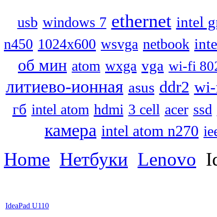
ethernet
intel 
usb
windows 7
inte
n450
1024x600
wsvga
netbook
об мин
vga
atom
wxga
wi-fi 80
литиево-ионная
ddr2
wi-
asus
гб
intel atom
hdmi
3 cell
acer
ssd
камера
intel atom n270
ie
Home
Нетбуки
Lenovo
I
IdeaPad U110