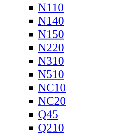
N110
N140
N150
N220
N310
N510
NC10
NC20
Q45
Q210