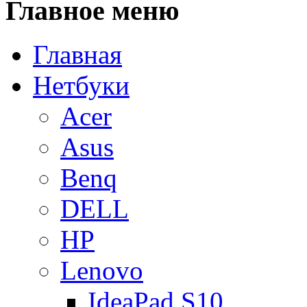
Главное
меню
Главная
Нетбуки
Acer
Asus
Benq
DELL
HP
Lenovo
IdeaPad S10