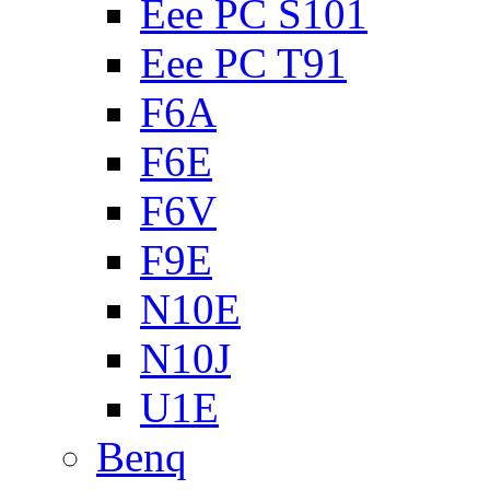
Eee PC S101
Eee PC T91
F6A
F6E
F6V
F9E
N10E
N10J
U1E
Benq