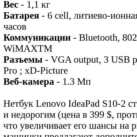
Вес
- 1,1 кг
Батарея
- 6 cell, литиево-ионна
часов
Коммуникации
- Bluetooth, 802
WiMAXTM
Разъемы
- VGA output, 3 USB 
Pro ; xD-Picture
Веб-камера
- 1.3 Мп
Нетбук Lenovo IdeaPad S10-2 ст
и недорогим (цена в 399 $, прот
что увеличивает его шансы на 
машинки предлагают дополните