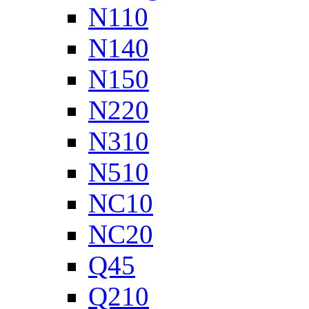
N110
N140
N150
N220
N310
N510
NC10
NC20
Q45
Q210