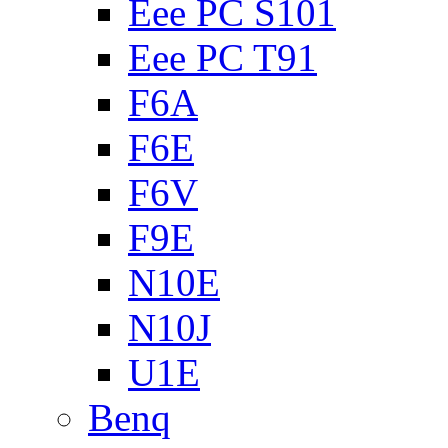
Eee PC S101
Eee PC T91
F6A
F6E
F6V
F9E
N10E
N10J
U1E
Benq