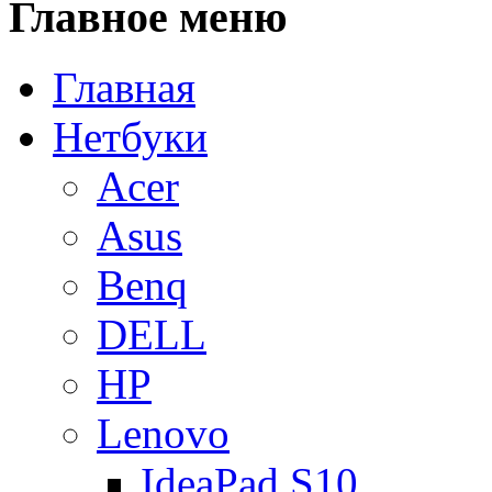
Главное
меню
Главная
Нетбуки
Acer
Asus
Benq
DELL
HP
Lenovo
IdeaPad S10