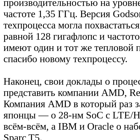
производительностью на уровне
частоте 1,35 ГГц. Версия Godso
техпроцесса могла похвастатьс
равной 128 гигафлопс и частото
имеют один и тот же тепловой п
спасибо новому техпроцессу.
Наконец, свои доклады о проц
представить компании AMD, Ren
Компания AMD в который раз за
японцы — о 28-нм SoC с LTE/H
всём-всём, а IBM и Oracle о на
Sparc T5.