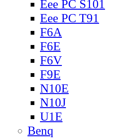
Eee PC S101
Eee PC T91
F6A
F6E
F6V
F9E
N10E
N10J
U1E
Benq