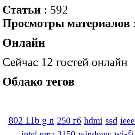
Статьи
: 592
Просмотры материалов
Онлайн
Сейчас 12 гостей онлайн
Облако
тегов
802 11b g n
250 гб
hdmi
ssd
iee
wi-fi
intel gma 3150
windows