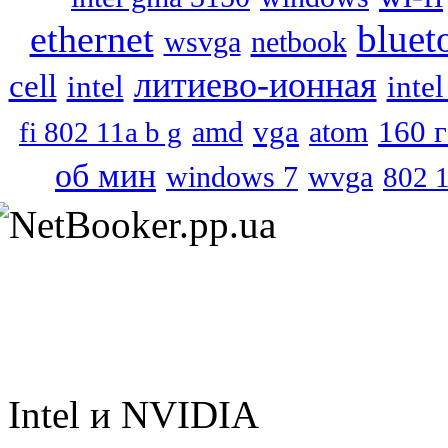
bluet
ethernet
wsvga
netbook
литиево-ионная
cell
intel
inte
vga
160 
atom
fi 802 11a b g
amd
об мин
windows 7
wvga
802 
Intel и NVIDIA