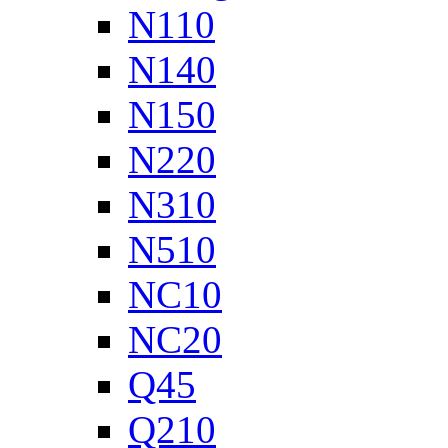
N110
N140
N150
N220
N310
N510
NC10
NC20
Q45
Q210