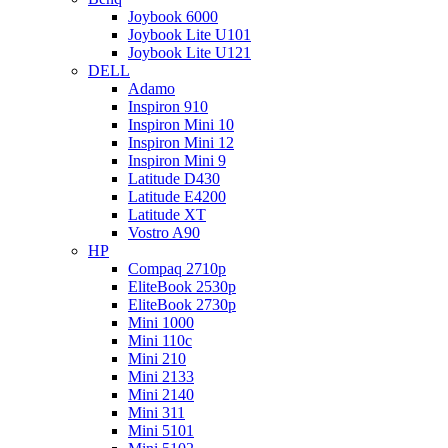
Joybook 6000
Joybook Lite U101
Joybook Lite U121
DELL
Adamo
Inspiron 910
Inspiron Mini 10
Inspiron Mini 12
Inspiron Mini 9
Latitude D430
Latitude E4200
Latitude XT
Vostro A90
HP
Compaq 2710p
EliteBook 2530p
EliteBook 2730p
Mini 1000
Mini 110c
Mini 210
Mini 2133
Mini 2140
Mini 311
Mini 5101