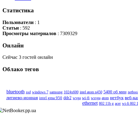
Статистика
Пользователи
: 1
Статьи
: 592
Просмотры материалов
: 7309329
Онлайн
Сейчас 3 гостей онлайн
Облако
тегов
bluetooth
5400 об мин
ssd
windows 7
samsung
1024x600
intel atom n450
netboo
нетбук
веб-к
литиево-ионная
ddr2
wi-fi
intel gma 950
wvga
wsvga
atom
ethernet
802 11b g
acer
wi-fi 802 