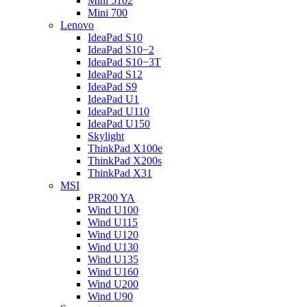
Mini 5102
Mini 700
Lenovo
IdeaPad S10
IdeaPad S10−2
IdeaPad S10−3T
IdeaPad S12
IdeaPad S9
IdeaPad U1
IdeaPad U110
IdeaPad U150
Skylight
ThinkPad X100e
ThinkPad X200s
ThinkPad X31
MSI
PR200 YA
Wind U100
Wind U115
Wind U120
Wind U130
Wind U135
Wind U160
Wind U200
Wind U90