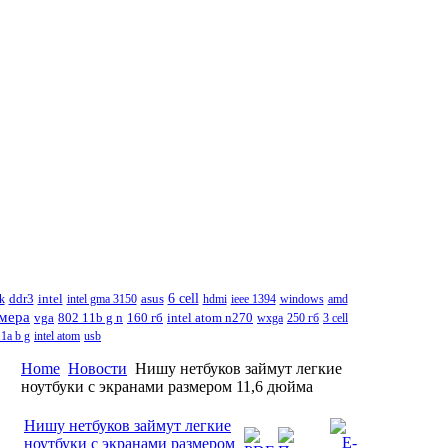
6 cell
k
ddr3
intel
intel gma 3150
asus
hdmi
ieee 1394
windows
amd
амера
802 11b g n
intel atom n270
vga
160 гб
wxga
250 гб
3 cell
11a b g
intel atom
usb
Home
Новости
Нишу нетбуков займут легкие
ноутбуки с экранами размером 11,6 дюйма
Нишу нетбуков займут легкие
ноутбуки с экранами размером