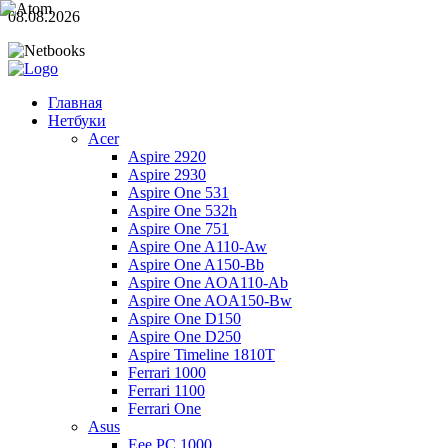
08.08.2026
Главная
Нетбуки
Acer
Aspire 2920
Aspire 2930
Aspire One 531
Aspire One 532h
Aspire One 751
Aspire One A110-Aw
Aspire One A150-Bb
Aspire One AOA110-Ab
Aspire One AOA150-Bw
Aspire One D150
Aspire One D250
Aspire Timeline 1810T
Ferrari 1000
Ferrari 1100
Ferrari One
Asus
Eee PC 1000