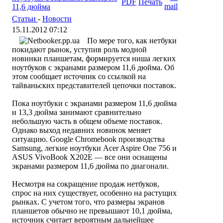
11,6 дюйма
Статьи
-
Новости
15.11.2012 07:12
По мере того, как нетбуки
покидают рынок, уступив роль модной
новинки планшетам, формируется ниша легких
ноутбуков с экранами размером 11,6 дюйма. Об
этом сообщает источник со ссылкой на
тайваньских представителей цепочки поставок.
Пока ноутбуки с экранами размером 11,6 дюйма
и 13,3 дюйма занимают сравнительно
небольшую часть в общем объеме поставок.
Однако выход недавних новинок меняет
ситуацию. Google Chromebook производства
Samsung, легкие ноутбуки Acer Aspire One 756 и
ASUS VivoBook X202E — все они оснащены
экранами размером 11,6 дюйма по диагонали.
Несмотря на сокращение продаж нетбуков,
спрос на них существует, особенно на растущих
рынках. С учетом того, что размеры экранов
планшетов обычно не превышают 10,1 дюйма,
источник считает вероятным дальнейшее