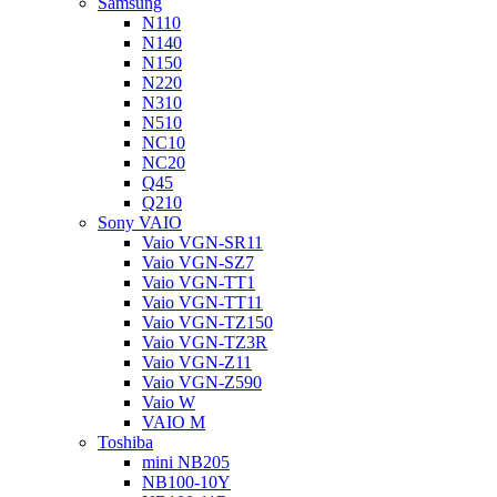
Samsung
N110
N140
N150
N220
N310
N510
NC10
NC20
Q45
Q210
Sony VAIO
Vaio VGN-SR11
Vaio VGN-SZ7
Vaio VGN-TT1
Vaio VGN-TT11
Vaio VGN-TZ150
Vaio VGN-TZ3R
Vaio VGN-Z11
Vaio VGN-Z590
Vaio W
VAIO M
Toshiba
mini NB205
NB100-10Y