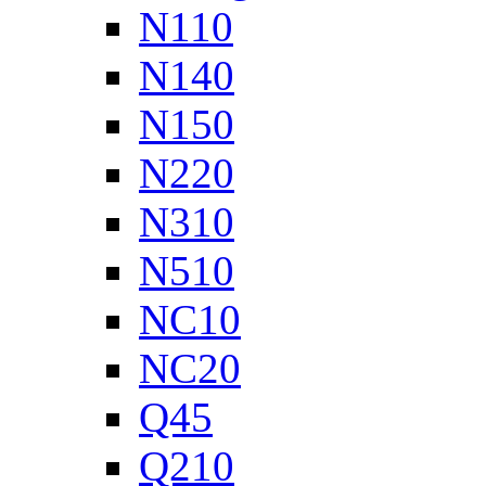
N110
N140
N150
N220
N310
N510
NC10
NC20
Q45
Q210