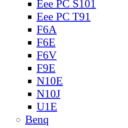
Eee PC S101
Eee PC T91
F6A
F6E
F6V
F9E
N10E
N10J
U1E
Benq