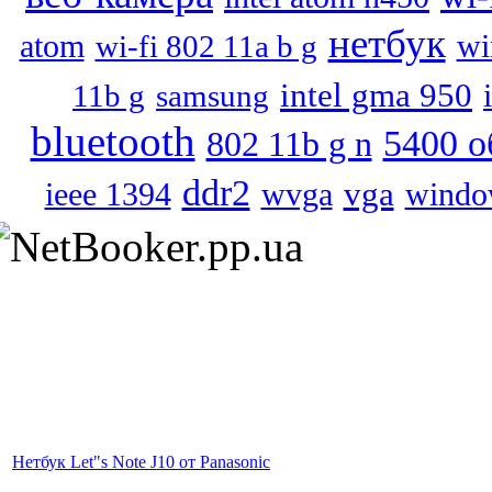
нетбук
atom
wi
wi-fi 802 11a b g
intel gma 950
11b g
samsung
bluetooth
5400 о
802 11b g n
ddr2
vga
wvga
ieee 1394
windo
Нетбук Let"s Note J10 от Panasonic