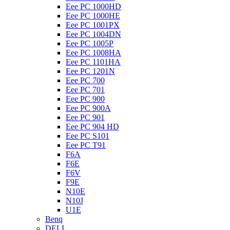
Eee PC 1000HD
Eee PC 1000HE
Eee PC 1001PX
Eee PC 1004DN
Eee PC 1005P
Eee PC 1008HA
Eee PC 1101HA
Eee PC 1201N
Eee PC 700
Eee PC 701
Eee PC 900
Eee PC 900A
Eee PC 901
Eee PC 904 HD
Eee PC S101
Eee PC T91
F6A
F6E
F6V
F9E
N10E
N10J
U1E
Benq
DELL