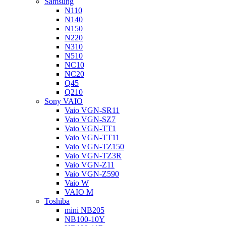
Samsung
N110
N140
N150
N220
N310
N510
NC10
NC20
Q45
Q210
Sony VAIO
Vaio VGN-SR11
Vaio VGN-SZ7
Vaio VGN-TT1
Vaio VGN-TT11
Vaio VGN-TZ150
Vaio VGN-TZ3R
Vaio VGN-Z11
Vaio VGN-Z590
Vaio W
VAIO M
Toshiba
mini NB205
NB100-10Y