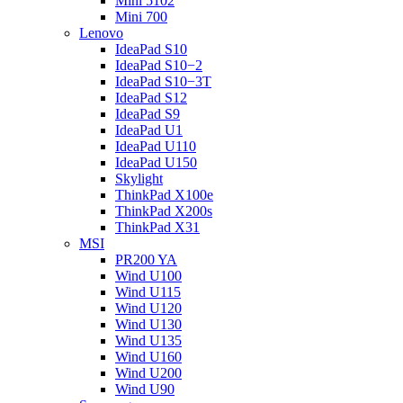
Mini 5102
Mini 700
Lenovo
IdeaPad S10
IdeaPad S10−2
IdeaPad S10−3T
IdeaPad S12
IdeaPad S9
IdeaPad U1
IdeaPad U110
IdeaPad U150
Skylight
ThinkPad X100e
ThinkPad X200s
ThinkPad X31
MSI
PR200 YA
Wind U100
Wind U115
Wind U120
Wind U130
Wind U135
Wind U160
Wind U200
Wind U90