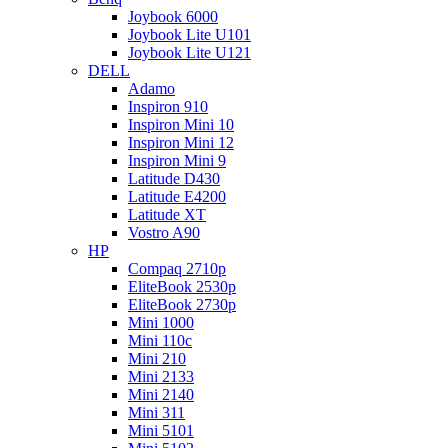
Joybook 6000
Joybook Lite U101
Joybook Lite U121
DELL
Adamo
Inspiron 910
Inspiron Mini 10
Inspiron Mini 12
Inspiron Mini 9
Latitude D430
Latitude E4200
Latitude XT
Vostro A90
HP
Compaq 2710p
EliteBook 2530p
EliteBook 2730p
Mini 1000
Mini 110c
Mini 210
Mini 2133
Mini 2140
Mini 311
Mini 5101