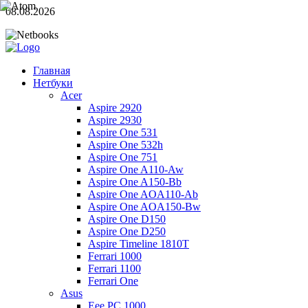
08.08.2026
Главная
Нетбуки
Acer
Aspire 2920
Aspire 2930
Aspire One 531
Aspire One 532h
Aspire One 751
Aspire One A110-Aw
Aspire One A150-Bb
Aspire One AOA110-Ab
Aspire One AOA150-Bw
Aspire One D150
Aspire One D250
Aspire Timeline 1810T
Ferrari 1000
Ferrari 1100
Ferrari One
Asus
Eee PC 1000