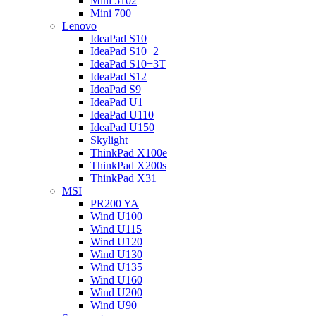
Mini 5102
Mini 700
Lenovo
IdeaPad S10
IdeaPad S10−2
IdeaPad S10−3T
IdeaPad S12
IdeaPad S9
IdeaPad U1
IdeaPad U110
IdeaPad U150
Skylight
ThinkPad X100e
ThinkPad X200s
ThinkPad X31
MSI
PR200 YA
Wind U100
Wind U115
Wind U120
Wind U130
Wind U135
Wind U160
Wind U200
Wind U90