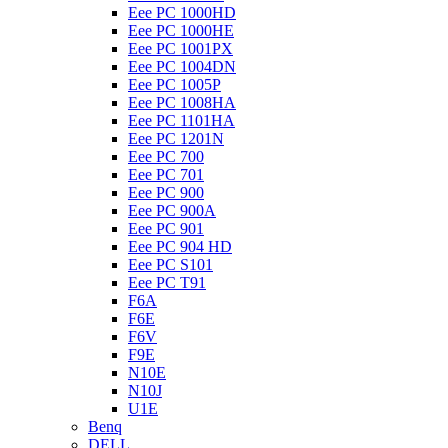
Eee PC 1000HD
Eee PC 1000HE
Eee PC 1001PX
Eee PC 1004DN
Eee PC 1005P
Eee PC 1008HA
Eee PC 1101HA
Eee PC 1201N
Eee PC 700
Eee PC 701
Eee PC 900
Eee PC 900A
Eee PC 901
Eee PC 904 HD
Eee PC S101
Eee PC T91
F6A
F6E
F6V
F9E
N10E
N10J
U1E
Benq
DELL