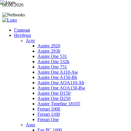
08.08.2026
Главная
Нетбуки
Acer
Aspire 2920
Aspire 2930
Aspire One 531
Aspire One 532h
Aspire One 751
Aspire One A110-Aw
Aspire One A150-Bb
Aspire One AOA110-Ab
Aspire One AOA150-Bw
Aspire One D150
Aspire One D250
Aspire Timeline 1810T
Ferrari 1000
Ferrari 1100
Ferrari One
Asus
Eee PC 1000