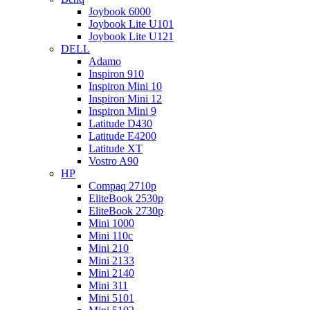
Joybook 6000
Joybook Lite U101
Joybook Lite U121
DELL
Adamo
Inspiron 910
Inspiron Mini 10
Inspiron Mini 12
Inspiron Mini 9
Latitude D430
Latitude E4200
Latitude XT
Vostro A90
HP
Compaq 2710p
EliteBook 2530p
EliteBook 2730p
Mini 1000
Mini 110c
Mini 210
Mini 2133
Mini 2140
Mini 311
Mini 5101