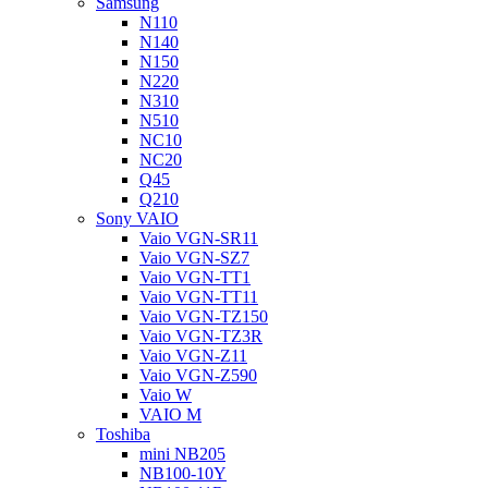
Samsung
N110
N140
N150
N220
N310
N510
NC10
NC20
Q45
Q210
Sony VAIO
Vaio VGN-SR11
Vaio VGN-SZ7
Vaio VGN-TT1
Vaio VGN-TT11
Vaio VGN-TZ150
Vaio VGN-TZ3R
Vaio VGN-Z11
Vaio VGN-Z590
Vaio W
VAIO M
Toshiba
mini NB205
NB100-10Y