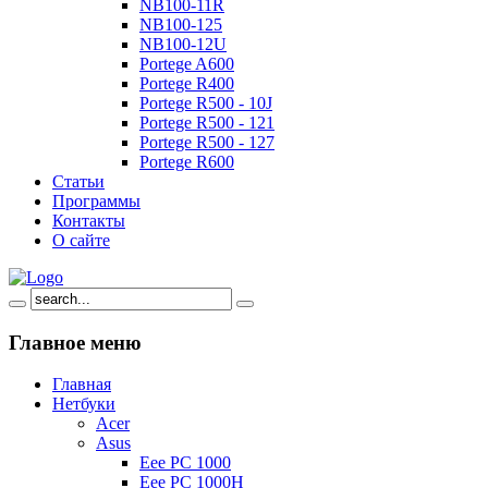
NB100-11R
NB100-125
NB100-12U
Portege A600
Portege R400
Portege R500 - 10J
Portege R500 - 121
Portege R500 - 127
Portege R600
Статьи
Программы
Контакты
О сайте
Главное
меню
Главная
Нетбуки
Acer
Asus
Eee PC 1000
Eee PC 1000H