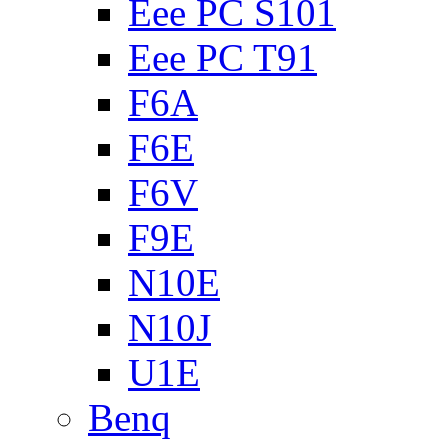
Eee PC S101
Eee PC T91
F6A
F6E
F6V
F9E
N10E
N10J
U1E
Benq