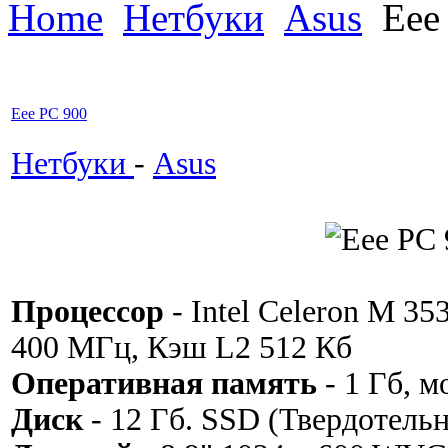
Home
Нетбуки
Asus
Eee
Eee PC 900
Нетбуки
-
Asus
Процессор
- Intel Celeron M 35
400 МГц, Кэш L2 512 Кб
Оперативная память
- 1 Гб, м
Диск
- 12 Гб. SSD (Твердотель