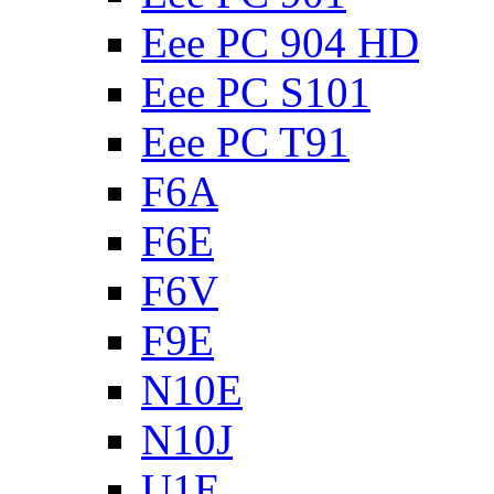
Eee PC 904 HD
Eee PC S101
Eee PC T91
F6A
F6E
F6V
F9E
N10E
N10J
U1E