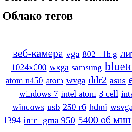
Облако
тегов
веб-камера
ли
vga
802 11b g
bluet
1024x600
wxga
samsung
ddr2
asus
atom n450
atom
wvga
windows 7
intel atom
3 cell
in
usb
250 гб
hdmi
wsvg
windows
5400 об мин
intel gma 950
1394