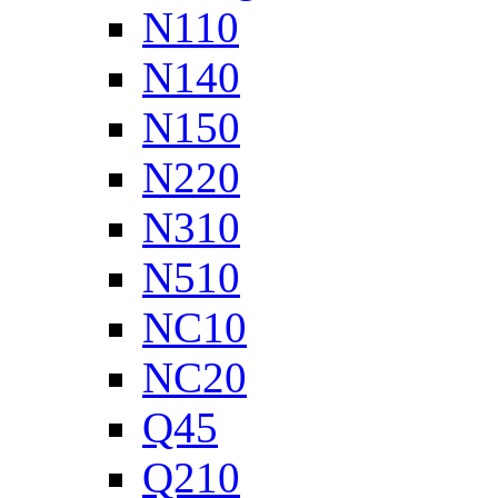
N110
N140
N150
N220
N310
N510
NC10
NC20
Q45
Q210