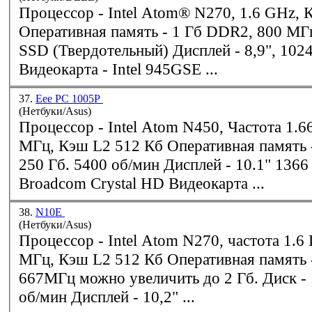
Процессор -
Intel
Atom® N270, 1.6 GHz, 
Оперативная память - 1 Гб DDR2, 800 МГц Диск - 8 Гб,
SSD (Твердотельный) Дисплей - 8,9", 1024x600, WXGA
Видеокарта -
Intel
945GSE ...
37.
Eee PC 1005P
(Нетбуки/Asus)
Процессор -
Intel
Atom N450, Частота 1.66 ГГц, Шина 667
МГц, Кэш L2 512 Кб Оперативная память - 1 Гб Диск -
250 Гб. 5400 об/мин Дисплей - 10.1" 1366 x 768,
Broadcom Crystal HD Видеокарта ...
38.
N10E
(Нетбуки/Asus)
Процессор -
Intel
Atom N270, частота 1.6
МГц, Кэш L2 512 Кб Оперативная память - 1 Гб, DDR2,
667МГц можно увеличить до 2 Гб. Диск - 160 Гб, 5400
об/мин Дисплей - 10,2" ...