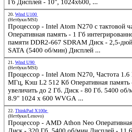
Гб Дисплей - 10", 1024x600, ...
20.
Wind U100
(Нетбуки/MSI)
Процессор -
Intel
Atom N270 с тактовой ча
Оперативная память - 1 Гб интегрированной оперативной
памяти DDR2-667 SDRAM Диск - 2,5-дюймовый 80 Гб
SATA (5400 об/мин) Дисплей ...
21.
Wind U90
(Нетбуки/MSI)
Процессор -
Intel
Atom N270, Частота 1.6 ГГц, Шина 533
МГц, Кэш L2 512 Кб Оперативная память - 1 Гб, можно
увеличить до 2 Гб. Диск - 80 Гб. 5400 об/мин Дисплей -
8.9" 1024 x 600 WVGA ...
22.
ThinkPad X100e
(Нетбуки/Lenovo)
Процессор - AMD Athon Neo Оперативная память - 4 Гб
Диск - 320 Гб, 5400 об/мин Дисплей - 11.6" 1366х768,