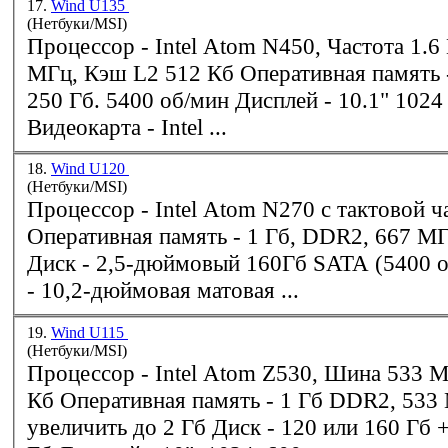
17.
Wind U135
(Нетбуки/MSI)
Процессор -
Intel
Atom N450, Частота 1.6 ГГц, Шина 533
МГц, Кэш L2 512 Кб Оперативная память - 2 Гб Диск -
250 Гб. 5400 об/мин Дисплей - 10.1" 1024 x 600 LED
Видеокарта -
Intel
...
18.
Wind U120
(Нетбуки/MSI)
Процессор -
Intel
Atom N270 с тактовой ча
Оперативная память - 1 Гб, DDR2, 667 МГц, SDRAM
Диск - 2,5-дюймовый 160Гб SATA (5400 об/мин) Дисплей
- 10,2-дюймовая матовая ...
19.
Wind U115
(Нетбуки/MSI)
Процессор -
Intel
Atom Z530, Шина 533 М
Кб Оперативная память - 1 Гб DDR2, 533 МГц, можно
увеличить до 2 Гб Диск - 120 или 160 Гб + SSD 8 или 16