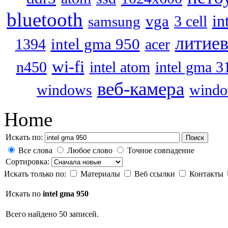
bluetooth
vga
in
3 cell
samsung
литиев
intel gma 950
acer
1394
wi-fi
n450
intel atom
intel gma 3
веб-камера
windo
windows
Home
Искать по:
Поиск
Все слова
Любое слово
Точное совпадение
Сортировка:
Искать только по:
Материалы
Веб ссылки
Контакты
Искать по
intel gma 950
Всего найдено 50 записей.