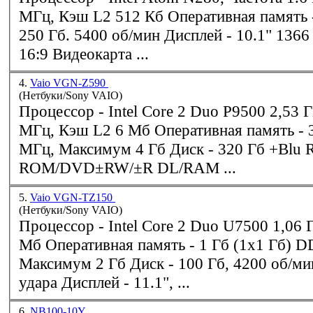
МГц, Кэш L2 512 Кб Оперативная память - 1 Гб Диск -
250 Гб. 5400 об/мин Дисплей - 10.1" 1366 x 768 WXGA
16:9 Видеокарта ...
4.
Vaio VGN-Z590
(Нетбуки/Sony VAIO)
Процессор -
Intel
Core 2 Duo P
950
0 2,53 
МГц, Кэш L2 6 Мб Оперативная память - 3 Гб, DDR2, 667
МГц, Максимум 4 Гб Диск - 320 Гб +Blu Ray (BD-R/-RE/-
ROM/DVD±RW/±R DL/RAM ...
5.
Vaio VGN-TZ150
(Нетбуки/Sony VAIO)
Процессор -
Intel
Core 2 Duo U7500 1,06 
Мб Оперативная память - 1 Гб (1x1 Гб) DDR2 533 МГц,
Максимум 2 Гб Диск - 100 Гб, 4200 об/мин, с защитой от
удара Дисплей - 11.1", ...
6.
NB100-10Y