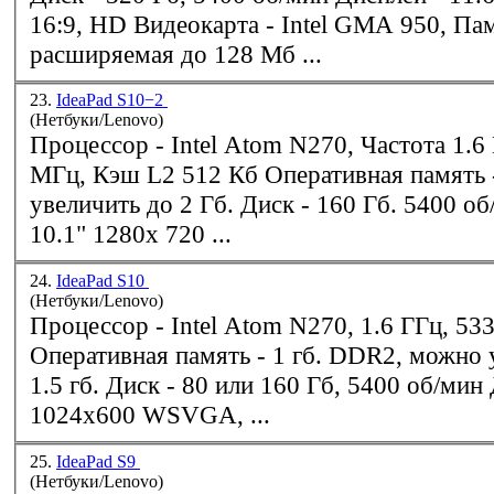
16:9, HD Видеокарта -
Intel
GMA
950
, Па
расширяемая до 128 Мб ...
23.
IdeaPad S10−2
(Нетбуки/Lenovo)
Процессор -
Intel
Atom N270, Частота 1.6 ГГц, Шина 533
МГц, Кэш L2 512 Кб Оперативная память - 1 Гб, можно
увеличить до 2 Гб. Диск - 160 Гб. 5400 об/мин Дисплей -
10.1" 1280x 720 ...
24.
IdeaPad S10
(Нетбуки/Lenovo)
Процессор -
Intel
Atom N270, 1.6 ГГц, 533 МГц, 512 Кб
Оперативная память - 1 гб. DDR2, можно увеличить до
1.5 гб. Диск - 80 или 160 Гб, 5400 об/мин Дисплей - 10.2",
1024x600 WSVGA, ...
25.
IdeaPad S9
(Нетбуки/Lenovo)