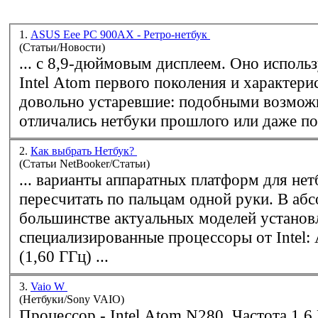
1.
ASUS Eee PC 900AX - Ретро-нетбук
(Статьи/Новости)
... с 8,9-дюймовым диспл
Intel
Atom первого поколения и характерис
довольно устаревшие: подобными возмо
отличались нетбуки прошлого или даже по
2.
Как выбрать Нетбук?
(Статьи NetBooker/Статьи)
... варианты аппаратных платформ для не
пересчитать по пальцам одной руки. В аб
большинстве актуальных моделей установ
специализированные процессоры от
Intel
:
(1,60 ГГц) ...
3.
Vaio W
(Нетбуки/Sony VAIO)
Процессор -
Intel
Atom N280, Частота 1.6 ГГц, Шина 667