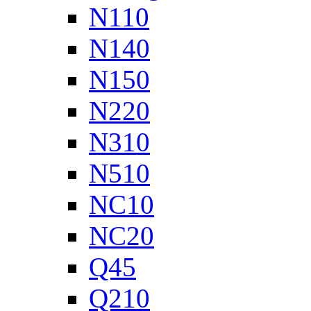
N110
N140
N150
N220
N310
N510
NC10
NC20
Q45
Q210