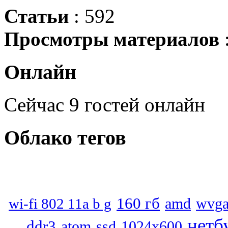
Статьи
: 592
Просмотры материалов
Онлайн
Сейчас 9 гостей онлайн
Облако
тегов
160 гб
wvg
wi-fi 802 11a b g
amd
нетб
ddr3
atom
ssd
1024x600