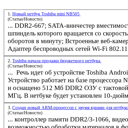
1.
Новый нетбук Toshiba mini NB505
(Статьи/Новости)
...
DDR2
-667; SATA-винчестер вместимостью 250 Гбайт,
шпиндель которого вращается со скорост
оборотов в минуту; Встроенные веб-камера и кардридер;
Адаптер беспроводных сетей Wi-Fi 802.11b/
2.
Toshiba начала продажи бюджетного нетбука
(Статьи/Новости)
... Речь идет об устройстве Toshiba Andr
Устройство работает на базе процессора N
и оснащено 512 Мб
DDR2
ОЗУ c тактовой
МГц. В нетбуке будет установлен 10-дюйм
3.
Создан новый ARM-процессор с двумя ядрами для нетбук
(Статьи/Новости)
... контроллер памяти
DDR2
/3-1066, виде
возможностью обработки материалов в фо