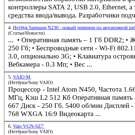
контроллеры SATA 2, USB 2.0, Ethernet, а
средства ввода/вывода. Разработ
4.
Нетбук Samsung N230 - новый чемпион по автономной ра
(Статьи/Новости)
... • Оперативная память – 1 Гб
DDR2
; • Жесткий диск –
250 Гб; • Беспроводные сети - Wi-Fi 802.11b/g/n, Bluetooth
3.0, опционально 3G; • Клавиатура островного типа; •
Вебкамера - 0.3 Мп; • Вес ...
5.
VAIO M
(Нетбуки/Sony VAIO)
Процессор - Intel Atom N450, Частота 1.
МГц, Кэш L2 512 Кб Оперативная пам
667 Диск - 250 Гб. 5400 об/мин Дисплей - 10.1" 1366 x
768 WXGA 16:9 Видеокарта ...
6.
Vaio VGN-SZ7
(Нетбуки/Sony VAIO)