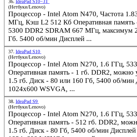
36.
IdeaPad S10−3T
(Нетбуки/Lenovo)
Процессор - Intel Atom N470, Частота 1.83 ГГц, Шина 667
МГц, Кэш L2 512 Кб Оперативная память - 1 Гб, PC2-
5300
DDR2
SDRAM 667 МГц, максимум 2Гб Диск -
Гб. 5400 об/мин Дисплей ...
37.
IdeaPad S10
(Нетбуки/Lenovo)
Процессор - Intel Atom N270, 1.6 ГГц, 533 МГц, 512 Кб
Оперативная память - 1 гб.
DDR2
, можно 
1.5 гб. Диск - 80 или 160 Гб, 5400 об/мин Дисплей - 10.2",
1024x600 WSVGA, ...
38.
IdeaPad S9
(Нетбуки/Lenovo)
Процессор - Intel Atom N270, 1.6 ГГц, 533 МГц, 512 Кб
Оперативная память - 512 гб.
DDR2
, можн
1.5 гб. Диск - 80 Гб, 5400 об/мин Дисплей - 8.9",