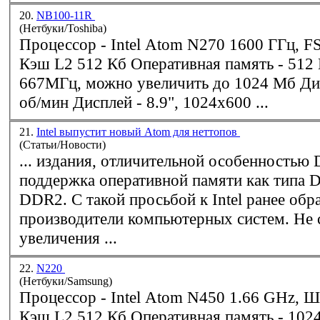
20.
NB100-11R
(Нетбуки/Toshiba)
Процессор - Intel Atom N270 1600 ГГц, FSB 533 МГц,
Кэш L2 512 Кб Оперативная память - 5
667МГц, можно увеличить до 1024 Мб Диск - 80 Гб, 5400
об/мин Дисплей - 8.9", 1024x600 ...
21.
Intel выпустит новый Atom для неттопов
(Статьи/Новости)
... издания, отличительной особенностью 
поддержка оперативной памяти как типа D
DDR2
. С такой просьбой к Intel ранее об
производители компьютерных систем. Не 
увеличения ...
22.
N220
(Нетбуки/Samsung)
Процессор - Intel Atom N450 1.66 GHz, Шина 667 МГц,
Кэш L2 512 Кб Оперативн