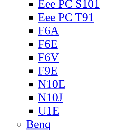
Eee PC S101
Eee PC T91
F6A
F6E
F6V
F9E
N10E
N10J
U1E
Benq