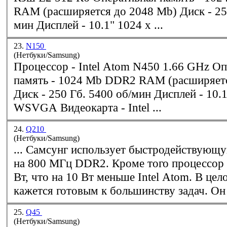
RAM (расширяется до 2048 Mb) Диск - 250 Гб. 5400 об/
мин Дисплей - 10.1" 1024 x ...
23.
N150
(Нетбуки/Samsung)
Процессор - Intel Atom N450 1.66 GHz Оперативная
память - 1024 Mb
DDR2
RAM (расширяетс
Диск - 250 Гб. 5400 об/мин Дисплей - 10.1" 1024 x 600
WSVGA Видеокарта - Intel ...
24.
Q210
(Нетбуки/Samsung)
... Самсунг использует быстродействую
на 800 МГц
DDR2
. Кроме того процессор
Вт, что на 10 Вт меньше Intel Atom. В целом, Q210
кажется готовым к большинству задач. Он 
25.
Q45
(Нетбуки/Samsung)