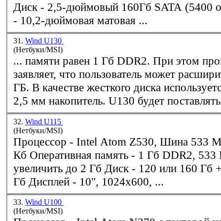
Диск - 2,5-дюймовый 160Гб SATA (5400 об/мин) Дисплей
- 10,2-дюймовая матовая ...
31.
Wind U130
(Нетбуки/MSI)
... памяти равен 1 Гб
DDR2
. При этом про
заявляет, что пользователь может расшири
ГБ. В качестве жесткого диска используется традиционно
2,5 мм накопитель. U130 будет поставлятьс
32.
Wind U115
(Нетбуки/MSI)
Процессор - Intel Atom Z530, Шина 533 МГц, Кэш L2 512
Кб Оперативная память - 1 Гб
DDR2
, 533
увеличить до 2 Гб Диск - 120 или 160 Гб + SSD 8 или 16
Гб Дисплей - 10", 1024x600, ...
33.
Wind U100
(Нетбуки/MSI)