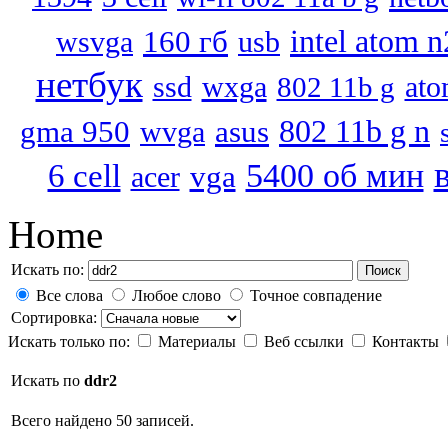
160 гб
intel atom 
wsvga
usb
нетбук
ssd
wxga
at
802 11b g
802 11b g n
gma 950
asus
wvga
5400 об мин
6 cell
vga
acer
Home
Искать по:
Поиск
Все слова
Любое слово
Точное совпадение
Сортировка:
Искать только по:
Материалы
Веб ссылки
Контакты
Искать по
ddr2
Всего найдено 50 записей.