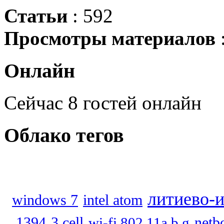
Статьи
: 592
Просмотры материалов
Онлайн
Сейчас 8 гостей онлайн
Облако
тегов
литиево-
windows 7
intel atom
3 cell
netb
1394
wi-fi 802 11a b g