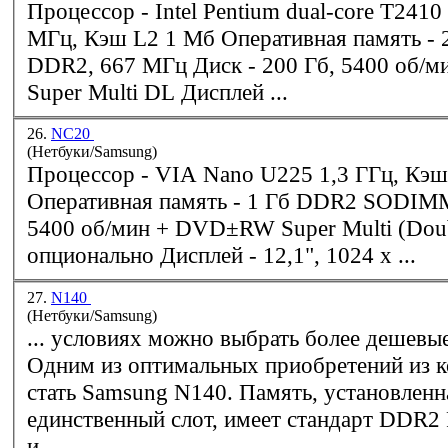
Процессор - Intel Pentium dual-core T2410
МГ
DDR2
, 667 МГц Диск - 200 Гб, 5400 об/мин + DVD±RW
Super Multi DL Дисплей ...
26.
NC20
(Нетбуки/Samsung)
Процессор - VIA Nano U225 1,3 ГГц, Кэш 1 Мб
Оперативная память - 1 Гб
DDR2
SODIMM Диск - 160
5400 об/мин + DVD±RW Super Multi (Doub
опционально Дисплей - 12,1", 1024 x ...
27.
N140
(Нетбуки/Samsung)
... условиях можно выбрать более дешевые
Одним из оптимальных приобретений из 
стать Samsung N140. Память, установленная в
единственный слот, имеет стандарт
DDR2
и ...