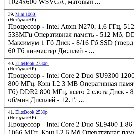
1024x600 WSVGA, матовый ...
39.
Mini 1000
(Нетбуки/HP)
Процессор - Intel Atom N270, 1,6 ГГц, 512 Kб кэш, FSB
533МГц Оперативная память - 512 Мб,
D
Максимум 1 Гб Диск - 8/16 Гб SSD (твердотельный) или
60 Гб винчестер Дисплей - ...
40.
EliteBook 2730p
(Нетбуки/HP)
Процессор - Intel Core 2 Duo SU9300 1200 МГц, Шина
800 МГц, Кэш L2 3 MB Оперативная память - 1 Гб (1x1
Гб)
DDR2
800 МГц, всего 2 слота Диск - 80/120 Гб, 5400
об/мин Дисплей - 12.1', ...
41.
EliteBook 2530p
(Нетбуки/HP)
Процессор - Intel Core 2 Duo SL9400 1.86 ГГц, Шина