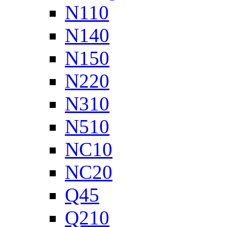
N110
N140
N150
N220
N310
N510
NC10
NC20
Q45
Q210