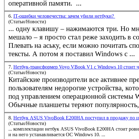
оперативной памяти. ...
6.
IT-ошибки человечества: зачем убили нетбуки?
(Статьи/Новости)
... одну клавишу – нажимаются три. Но мн
мешало – я просто стал реже заходить в со
Плевать на аську, если можно почитать сп
тексты. А потом я поставил
Windows
с ...
7.
Нетбук-трансформер Voyo VBook V1 с Windows 10 стоит ч
(Статьи/Новости)
Китайские производители все активнее пр
пользователям недорогие устройства, кот
под управлением операционной системы
W
Обычные планшеты теряют популярность, с
8.
Нетбук ASUS VivoBook E200HA поступил в продажу по ц
(Статьи/Новости)
... комплектации нетбук ASUS VivoBook E200HA стоит ровно 200 долларов США,
и на него устанавливается ОС
Windows
10. ...