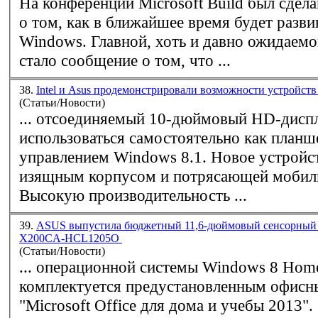
На конференции Microsoft Build был сдела
о том, как в ближайшее время будет разв
Windows
. Главной, хоть и давно ожидаемой, новостью
стало сообщение о том, что ...
38.
Intel и Asus продемонстрировали возможности устройств
(Статьи/Новости)
... отсоединяемый 10-дюймовый HD-дисп
использоваться самостоятельно как планш
управлением
Windows
8.1. Новое устройс
изящным корпусом и потрясающей мобил
Высокую производительность ...
39.
ASUS выпустила бюджетный 11,6-дюймовый сенсорный 
X200CA-HCL1205O
(Статьи/Новости)
... операционной системы
Windows
8 Home
комплектуется предустановленным офисн
"Microsoft Office для дома и учебы 2013".