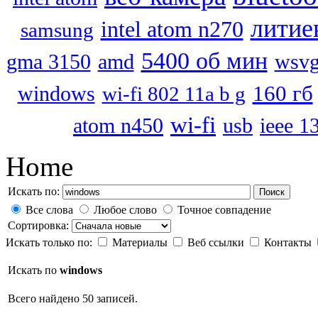
литие
intel atom n270
samsung
5400 об мин
wsv
gma 3150
amd
160 гб
windows
wi-fi 802 11a b g
wi-fi
atom n450
usb
ieee 1
Home
Искать по:
Поиск
Все слова
Любое слово
Точное совпадение
Сортировка:
Искать только по:
Материалы
Веб ссылки
Контакты
Искать по
windows
Всего найдено 50 записей.