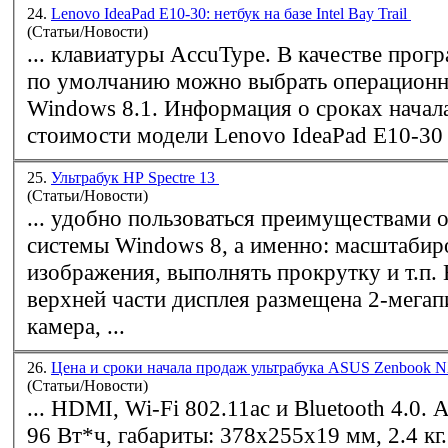
24.
Lenovo IdeaPad E10-30: нетбук на базе Intel Bay Trail
(Статьи/Новости)
... клавиатуры AccuType. В качестве программной основы
по умолчанию можно выбрать операцион
Windows
8.1. Информация о сроках начала продаж и
стоимости модели Lenovo IdeaPad E10-30 н
25.
Ультрабук HP Spectre 13
(Статьи/Новости)
... удобно пользоваться преимуществами 
системы
Windows
8, а именно: масштабир
изображения, выполнять прокрутку и т.п. В центре
верхней части дисплея размещена 2-мегап
камера, ...
26.
Цена и сроки начала продаж ультрабука ASUS Zenbook
(Статьи/Новости)
... HDMI, Wi-Fi 802.11ac и Bluetooth 4.0. Аккумулятор —
96 Вт*ч, габариты: 378x255x19 мм, 2.4 кг. Операционна