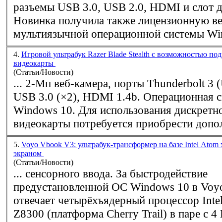
разъемы USB 3.0, USB 2.0, HDMI и слот д
Новинка получила также лицензионную в
мультиязычной операционной системы
Wi
4.
Игровой ультрабук Razer Blade Stealth с возможностью п
видеокарты
(Статьи/Новости)
... 2-Мп веб-камера, порты Thunderbolt 3 
USB 3.0 (×2), HDMI 1.4b. Операционная 
Windows
10. Для использования дискретной десктоп-
видеокарты потребуется приобрести допол
5.
Voyo Vbook V3: ультрабук-трансформер на базе Intel Atom
экраном
(Статьи/Новости)
... сенсорного ввода. За быстродействие
предустановленной ОС
Windows
10 в Voy
отвечает четырёхъядерный процессор Inte
Z8300 (платформа Cherry Trail) в паре с 4