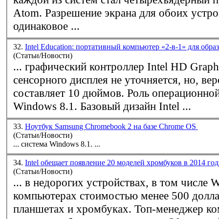
Atom. Разрешение экрана для обоих устро
одинаковое ...
32.
Intel Education: портативный компьютер «2-в-1» для обр
(Статьи/Новости)
... графический контроллер Intel HD Graphics. Р
сенсорного дисплея не уточняется, но, вер
составляет 10 дюймов. Роль операционной
Windows
8.1. Базовый дизайн Intel ...
33.
Ноутбук Samsung Chromebook 2 на базе Chrome OS
(Статьи/Новости)
... система
Windows
8.1. ...
34.
Intel обещает появление 20 моделей хромбуков в 2014 го
(Статьи/Новости)
... в недорогих устройствах, в том числе
W
компьютерах стоимостью менее 500 долл
планшетах и хромбуках. Топ-менеджер компании заявил,