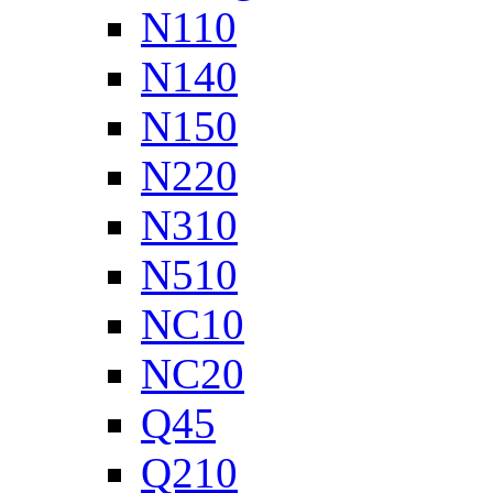
N110
N140
N150
N220
N310
N510
NC10
NC20
Q45
Q210