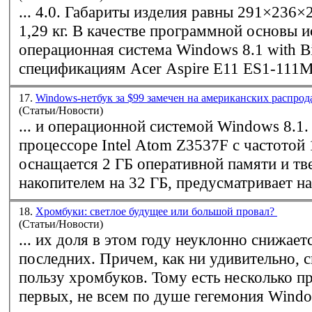
... 4.0. Габариты изделия равны 291×236×21 мм, масса —
1,29 кг. В качестве программной основы используется
операционная система
Windows
8.1 with Bin
спецификациям Acer Aspire E11 ES1-111M-
17.
Windows-нетбук за $99 замечен на американских распро
(Статьи/Новости)
... и операционной системой
Windows
8.1. Он основан н
процессоре Intel Atom Z3537F с частотой 
оснащается 2 ГБ оперативной памяти и т
накопителем на 32 ГБ, предусматривает нал
18.
Хромбуки: светлое будущее или большой провал?
(Статьи/Новости)
... их доля в этом году неуклонно снижае
последних. Причем, как ни удивительно, 
пользу хромбуков. Тому есть несколько причин. Во-
первых, не всем по душе гегемония
Wind