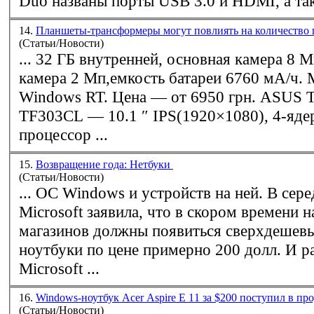
Duo названы порты USB 3.0 и HDMI, а так
14.
Планшеты-трансформеры могут повлиять на количество
(Статьи/Новости)
... 32 ГБ внутренней, основная камера 8 
камера 2 Мп,емкость батареи 6760 мА/ч
Windows
RT. Цена — от 6950 грн. ASUS T
TF303CL — 10.1 ″ IPS(1920×1080), 4-яд
процессор ...
15.
Возвращение года: Нетбуки
(Статьи/Новости)
... ОС
Windows
и устройств на ней. В сер
Microsoft заявила, что в скором времени 
магазинов должны появиться сверхдешев
ноутбуки по цене примерно 200 долл. И расчеты
Microsoft ...
16.
Windows-ноутбук Acer Aspire E 11 за $200 поступил в п
(Статьи/Новости)