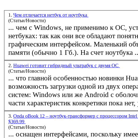
1.
Чем отличается нетбук от ноутбука
(Статьи/Новости)
... чем c
Windows
, не применимо к ОС, ус
нетбуках: так как они все обладают поня
графическим интерфейсом. Маленький объем оперативной
памяти (обычно 1 Гб.). На счет ноутбука .
2.
Huawei готовит гибридный ультрабук с двумя ОС
(Статьи/Новости)
... что главной особенностью новинки Hua
возможность загрузки одной из двух опе
систем:
Windows
или же Android с оболочк
части характеристик конкретики пока нет, 
3.
Onda oBook 12 – ноутбук-трансформер с процессором Intel
$369.99
(Статьи/Новости)
... оснащен интерфейсами, поскольку имее