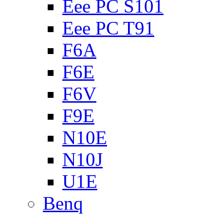
Eee PC S101
Eee PC T91
F6A
F6E
F6V
F9E
N10E
N10J
U1E
Benq