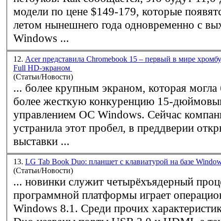
модели по цене $149-179, которые появят
летом нынешнего года одновременно с вы
Windows
...
12.
Acer представила Chromebook 15 – первый в мире хромб
Full HD-экраном
(Статьи/Новости)
... более крупным экраном, которая могла
более жесткую конкуренцию 15-дюймовы
управлением ОС
Windows
. Сейчас компания Acer
устранила этот пробел, в преддверии отк
выставки ...
13.
LG Tab Book Duo: планшет с клавиатурой на базе Windo
(Статьи/Новости)
... новинки служит четырёхъядерный проце
программной платформы играет операцио
Windows
8.1. Среди прочих характеристик LG Tab Book