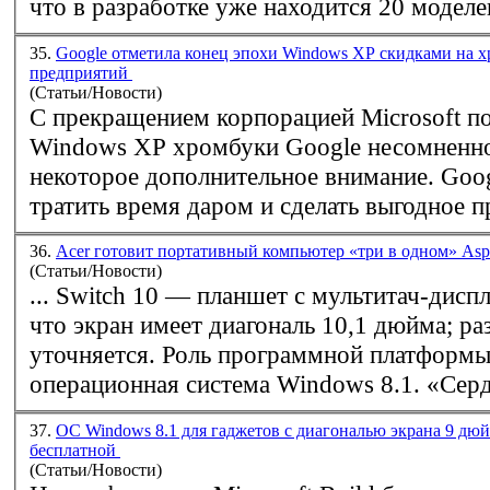
что в разработке уже находится 20 моделе
35.
Google отметила конец эпохи Windows XP скидками на х
предприятий
(Статьи/Новости)
С прекращением корпорацией Microsoft п
Windows
XP хромбуки Google несомненно
некоторое дополнительное внимание. Goo
тратить время даром и сделать выгодное п
36.
Acer готовит портативный компьютер «три в одном» Aspi
(Статьи/Новости)
... Switch 10 — планшет с мультитач-дисп
что экран имеет диагональ 10,1 дюйма; ра
уточняется. Роль программной платформы сыграет
операционная система
Windows
8.1. «Серд
37.
ОС Windows 8.1 для гаджетов с диагональю экрана 9 дю
бесплатной
(Статьи/Новости)