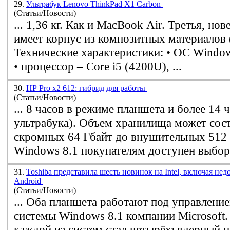
29.
Ультрабук Lenovo ThinkPad X1 Carbon
(Статьи/Новости)
... 1,36 кг. Как и MacBook Air. Третья, но
имеет корпус из композитных материалов 
Технические характеристики: • ОС
Windo
• процессор – Core i5 (4200U), ...
30.
HP Pro x2 612: гибрид для работы
(Статьи/Новости)
... 8 часов в режиме планшета и более 14 
ультрабука). Объем хранилища может составлять от
скромных 64 Гбайт до внушительных 512 
Windows
8.1 покупателям доступен выбор 
31.
Toshiba представила шесть новинок на Intel, включая не
Android
(Статьи/Новости)
... Оба планшета работают под управлени
системы
Windows
8.1 компании Microsoft
каждой из систем стал четырёхъядерный п