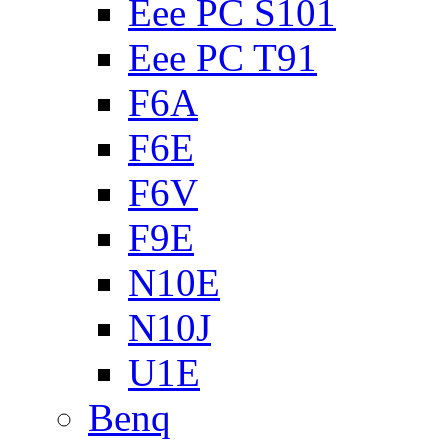
Eee PC S101
Eee PC T91
F6A
F6E
F6V
F9E
N10E
N10J
U1E
Benq