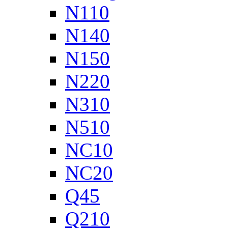
N110
N140
N150
N220
N310
N510
NC10
NC20
Q45
Q210