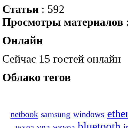
Статьи
: 592
Просмотры материалов
Онлайн
Сейчас 15 гостей онлайн
Облако
тегов
ethe
netbook
samsung
windows
bluetooth
vga
wxga
wsvga
i