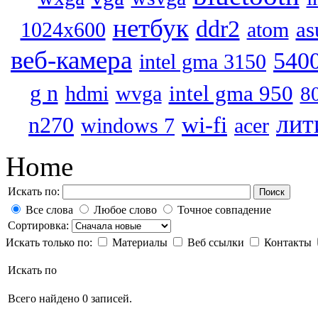
нетбук
ddr2
as
1024x600
atom
веб-камера
540
intel gma 3150
g n
intel gma 950
hdmi
wvga
8
лит
wi-fi
n270
windows 7
acer
Home
Искать по:
Поиск
Все слова
Любое слово
Точное совпадение
Сортировка:
Искать только по:
Материалы
Веб ссылки
Контакты
Искать по
Всего найдено 0 записей.